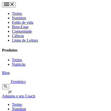
Treino
Nutrition
Estilo de vida
Bem-Estar
Comunidade
Ciência
Listas de Leitura
Produtos
Treino
Nutrição
Blog
Freeletics
pt
Adquira o seu Coach
Treino
Nutrition