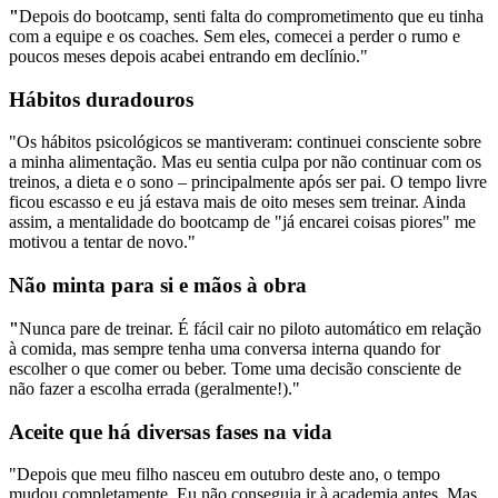
"
Depois do bootcamp, senti falta do comprometimento que eu tinha
com a equipe e os coaches. Sem eles, comecei a perder o rumo e
poucos meses depois acabei entrando em declínio."
Hábitos duradouros
"Os hábitos psicológicos se mantiveram: continuei consciente sobre
a minha alimentação. Mas eu sentia culpa por não continuar com os
treinos, a dieta e o sono – principalmente após ser pai. O tempo livre
ficou escasso e eu já estava mais de oito meses sem treinar. Ainda
assim, a mentalidade do bootcamp de "já encarei coisas piores" me
motivou a tentar de novo."
Não minta para si e mãos à obra
"
Nunca pare de treinar. É fácil cair no piloto automático em relação
à comida, mas sempre tenha uma conversa interna quando for
escolher o que comer ou beber. Tome uma decisão consciente de
não fazer a escolha errada (geralmente!)."
Aceite que há diversas fases na vida
"Depois que meu filho nasceu em outubro deste ano, o tempo
mudou completamente. Eu não conseguia ir à academia antes. Mas