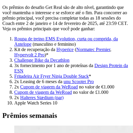
Os prêmios do desafio Get Real são de alto nível, garantindo que
você mantenha o interesse e se esforce até o fim. Para concorrer ao
prêmio principal, você precisa completar todas as 18 sessões do
Coach entre 2 de janeiro e 14 de fevereiro de 2025, até 23:59 CET.
Veja os prêmios principais que você pode ganhar:
Roupa de treino EMS Evolution, curta ou comprida, da
Antelope
(masculino e feminino)
Kit de recuperação da
Hyperice
(
Normatec Premier
,
Hypervolt 2 Pro
)*
Challenge Bike da Decathlon
3x fornecimento por 1 ano de proteínas da
Design Protein da
ESN
Fritadeira Air Fryer Ninja Double Stack
*
2x Leasing de 6 meses da
unu Scooter Pro
2x
Cupom de viagem da WeRoad
no valor de €1.000
Cupom de viagem da WeRoad
no valor de £1.000
2x
Halteres Stædium (par)
Apple Watch Series 10
Prêmios semanais