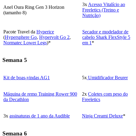
3x
Acesso Vitalício ao
Anel Oura Ring Gen 3 Horizon
Freeletics (Treino e
(tamanho 8)
Nutrição)
Pacote Travel da
Hyperice
Secador e modelador de
(
Hypersphere Go
,
Hypervolt Go 2
,
cabelo Shark FlexStyle 5
Normatec Lower Legs
)*
em 1
*
Semana 5
Kit de boas-vindas AG1
5x
Umidificador Beurer
Máquina de remo Training Rower 900
2x
Coletes com peso do
da Decathlon
Freeletics
3x
assinaturas de 1 ano da Audible
Ninja Creami Deluxe
*
Semana 6