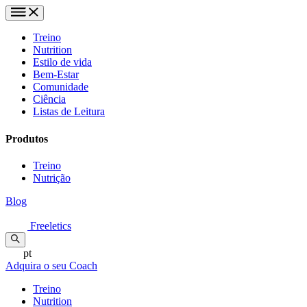
Treino
Nutrition
Estilo de vida
Bem-Estar
Comunidade
Ciência
Listas de Leitura
Produtos
Treino
Nutrição
Blog
Freeletics
pt
Adquira o seu Coach
Treino
Nutrition