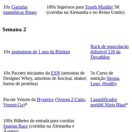
10x
Garrafas
100x Ingressos para
Tough Mudder
5K
magnéticas Ringo
(corridas na Alemanha e no Reino Unido)
Semana 2
Rack de musculação
10x
assinaturas de 1 ano da Blinkist
dobrável 120 da
Decathlon
10x Pacotes iniciantes da
ESN
(amostras de
5x Curso de
Designer Whey, amostras de Isoclear, shaker,
nutrição
Strong,
barras de proteína)
Lean, Healthy
Pacote Venom da
Hyperice
(
Venom 2 Cinto
,
Liquidificador
Venom Go
)*
portátil Ninja Blast
*
100x Bilhetes de entrada para corridas
Spartan Race
(corridas na Alemanha e
Áustria)