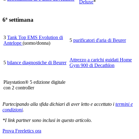
Deluxe
*
6ª settimana
3
Tank Top EMS Evolution di
5
purificatori d'aria di Beurer
Antelope
(uomo/donna)
Attrezzo a carichi guidati Home
5
bilance diagnostiche di Beurer
Gym 900 di Decathlon
Playstation® 5 edizione digitale
con 2 controller
Partecipando alla sfida dichiari di aver letto e accettato i
termini e
condizioni
.
*I link partner sono inclusi in questo articolo.
Prova Freeletics ora