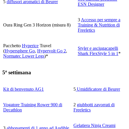
5
diffusori aromatici di Beurer
ESN Designer
3
Accesso per sempre a
Oura Ring Gen 3 Horizon (misura 8)
Training & Nutrition di
Freeletics
Pacchetto
Hyperice
Travel
Styler e asciugacapelli
(
Hypersphere Go
,
Hypervolt Go 2
,
Shark FlexStyle 5 in 1
*
Normatec Lower Legs
)*
5ª settimana
Kit di benvenuto AG1
5
Umidificatore di Beurer
Vogatore Training Rower 900 di
2
giubbotti zavorrati di
Decathlon
Freeletics
Gelatiera Ninja Creami
3
abbonamenti di 1 anno ad Audible