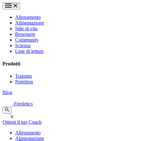
Allenamento
Alimentazione
Stile di vita
Benessere
Community
Scienza
Liste di lettura
Prodotti
Training
Nutrition
Blog
Freeletics
it
Ottieni il tuo Coach
Allenamento
Alimentazione