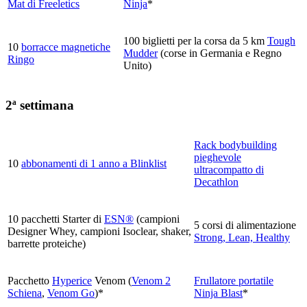
Mat di Freeletics
Ninja
*
100 biglietti per la corsa da 5 km
Tough
10
borracce magnetiche
Mudder
(corse in Germania e Regno
Ringo
Unito)
2ª settimana
Rack bodybuilding
pieghevole
10
abbonamenti di 1 anno a Blinklist
ultracompatto di
Decathlon
10 pacchetti Starter di
ESN®
(campioni
5 corsi di alimentazione
Designer Whey, campioni Isoclear, shaker,
Strong, Lean, Healthy
barrette proteiche)
Pacchetto
Hyperice
Venom (
Venom 2
Frullatore portatile
Schiena
,
Venom Go
)*
Ninja Blast
*