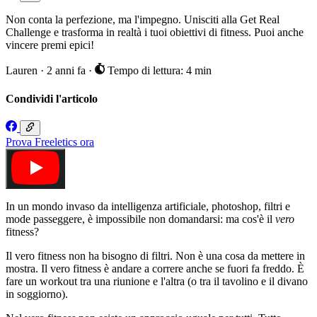
Non conta la perfezione, ma l'impegno. Unisciti alla Get Real
Challenge e trasforma in realtà i tuoi obiettivi di fitness. Puoi anche
vincere premi epici!
Lauren
·
2 anni fa
·
Tempo di lettura: 4 min
Condividi l'articolo
Prova Freeletics ora
In un mondo invaso da intelligenza artificiale, photoshop, filtri e
mode passeggere, è impossibile non domandarsi: ma cos'è il
vero
fitness?
Il vero fitness non ha bisogno di filtri. Non è una cosa da mettere in
mostra. Il vero fitness è andare a correre anche se fuori fa freddo. È
fare un workout tra una riunione e l'altra (o tra il tavolino e il divano
in soggiorno).