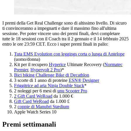
I premi della Get Real Challenge sono di altissimo livello. Di sicuro
ti convinceranno a impegnarti e dare il massimo fino all'ultima
sessione. Per poter vincere uno dei premi finali, devi completare
tutte le 18 sessioni con il Coach tra il 2 gennaio e il 14 febbraio 2025
entro le ore 23:59 CET. Ecco i super premi finali in palio:
Tuta EMS Evolution con leggings corta o lunga di Antelope
(uomo/donna)
Kit per il recupero
Hyperice
Ultimate Recovery (
Normatec
Premier
,
Hypervolt 2 Pro
)*
Bici biking Challenge Bike di Decathlon
3 scorte di 1 anno di proteine
ESN® Designer
Friggitrice ad aria Ninja Double Stack
*
2 noleggi per 6 mesi di
unu Scooter Pro
2 Gift Card WeRoad
da 1.000 €
Gift Card WeRoad
da 1.000 £
2
coppie di Manubri Stædium
Apple Watch Series 10
Premi settimanali