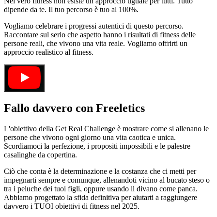
Nel vero fitness non esiste un approccio uguale per tutti. Tutto
dipende da te. Il tuo percorso è tuo al 100%.
Vogliamo celebrare i progressi autentici di questo percorso.
Raccontare sul serio che aspetto hanno i risultati di fitness delle
persone reali, che vivono una vita reale. Vogliamo offrirti un
approccio realistico al fitness.
Fallo davvero con Freeletics
L'obiettivo della Get Real Challenge è mostrare come si allenano le
persone che vivono ogni giorno una vita caotica e unica.
Scordiamoci la perfezione, i propositi impossibili e le palestre
casalinghe da copertina.
Ciò che conta è la determinazione e la costanza che ci metti per
impegnarti sempre e comunque, allenandoti vicino al bucato steso o
tra i peluche dei tuoi figli, oppure usando il divano come panca.
Abbiamo progettato la sfida definitiva per aiutarti a raggiungere
davvero i TUOI obiettivi di fitness nel 2025.