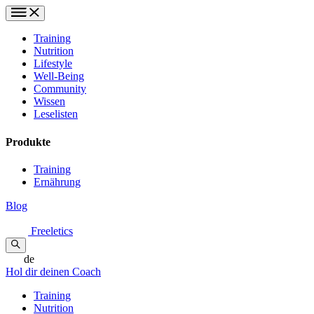
Training
Nutrition
Lifestyle
Well-Being
Community
Wissen
Leselisten
Produkte
Training
Ernährung
Blog
Freeletics
de
Hol dir deinen Coach
Training
Nutrition