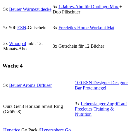
5x
1-Jahres-Abo für Duolingo Max
+
5x
Beurer Wärmezudecke
Duo Plüschtier
5x 50€
ESN
-Gutschein
3x
Freeletics Home Workout Mat
2x
Whoop 4
inkl. 12-
3x Gutschein für 12 Bücher
Monats-Abo
Woche 4
100 ESN Designer Designer
5x
Beurer Aroma Diffuser
Bar Proteinriegel
3x
Lebenslanger Zugriff auf
Oura Gen3 Horizon Smart-Ring
Freeletics Training &
(Größe 8)
Nutrition
Hyperice
Go Pack (
Hypersphere Go
,