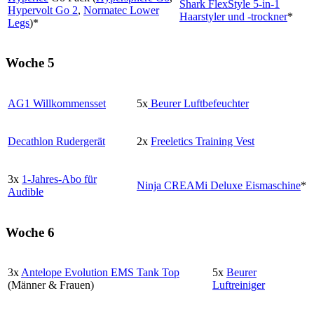
Shark FlexStyle 5-in-1
Hypervolt Go 2
,
Normatec Lower
Haarstyler und -trockner
*
Legs
)*
Woche 5
AG1 Willkommensset
5x
Beurer Luftbefeuchter
Decathlon Rudergerät
2x
Freeletics Training Vest
3x
1-Jahres-Abo für
Ninja CREAMi Deluxe Eismaschine
*
Audible
Woche 6
3x
Antelope Evolution EMS Tank Top
5x
Beurer
(Männer & Frauen)
Luftreiniger