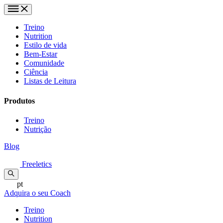
Treino
Nutrition
Estilo de vida
Bem-Estar
Comunidade
Ciência
Listas de Leitura
Produtos
Treino
Nutrição
Blog
Freeletics
pt
Adquira o seu Coach
Treino
Nutrition