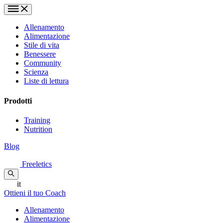
Allenamento
Alimentazione
Stile di vita
Benessere
Community
Scienza
Liste di lettura
Prodotti
Training
Nutrition
Blog
Freeletics
it
Ottieni il tuo Coach
Allenamento
Alimentazione