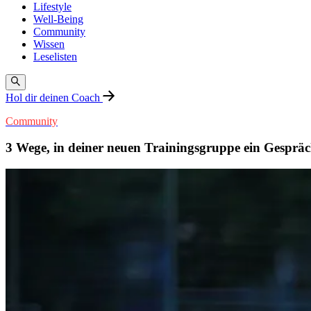
Lifestyle
Well-Being
Community
Wissen
Leselisten
Hol dir deinen Coach
Community
3 Wege, in deiner neuen Trainingsgruppe ein Gesprä