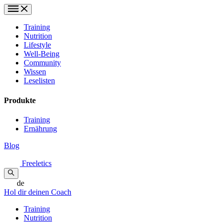
Training
Nutrition
Lifestyle
Well-Being
Community
Wissen
Leselisten
Produkte
Training
Ernährung
Blog
Freeletics
de
Hol dir deinen Coach
Training
Nutrition