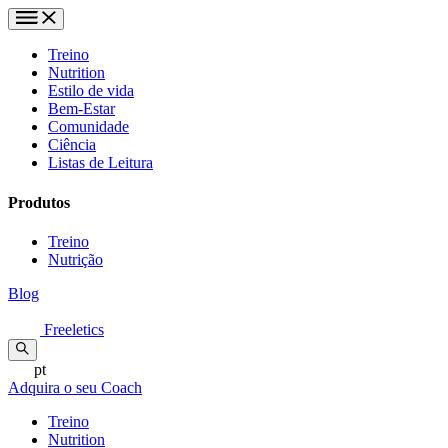
Treino
Nutrition
Estilo de vida
Bem-Estar
Comunidade
Ciência
Listas de Leitura
Produtos
Treino
Nutrição
Blog
Freeletics
pt
Adquira o seu Coach
Treino
Nutrition