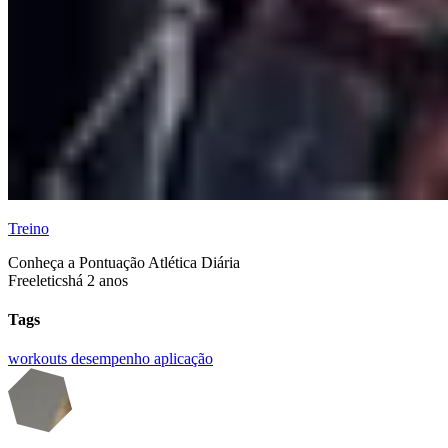
Treino
Conheça a Pontuação Atlética Diária
Freeletics
há 2 anos
Tags
workouts
desempenho
aplicação