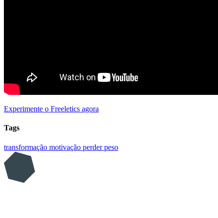
Experimente o Freeletics agora
Tags
transformação
motivação
perder peso