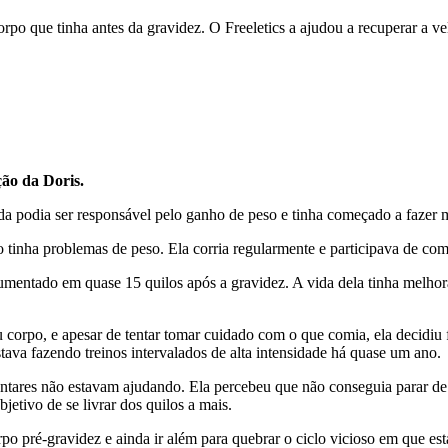
orpo que tinha antes da gravidez. O Freeletics a ajudou a recuperar a v
ção da Doris.
da podia ser responsável pelo ganho de peso e tinha começado a fazer 
o tinha problemas de peso. Ela corria regularmente e participava de com
umentado em quase 15 quilos após a gravidez. A vida dela tinha melhor
corpo, e apesar de tentar tomar cuidado com o que comia, ela decidiu f
estava fazendo treinos intervalados de alta intensidade há quase um ano.
entares não estavam ajudando. Ela percebeu que não conseguia parar de
jetivo de se livrar dos quilos a mais.
po pré-gravidez e ainda ir além para quebrar o ciclo vicioso em que est