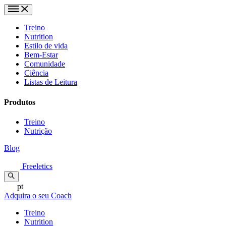
Treino
Nutrition
Estilo de vida
Bem-Estar
Comunidade
Ciência
Listas de Leitura
Produtos
Treino
Nutrição
Blog
Freeletics
pt
Adquira o seu Coach
Treino
Nutrition