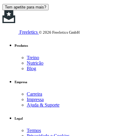
Tem apetite para mais?
Freeletics
© 2026 Freeletics GmbH
Produtos
Treino
Nutrição
Blog
Empresa
Carreira
Impressa
Ajuda & Suporte
Legal
Termos
Privacidade e Cookies