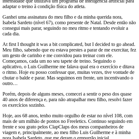
intensidade que utilizava um programa de inteligência artificial para
adaptar o treino à condição física do atleta.
Ganhei uma assinatura do meu filho e da minha querida nora,
Isabela Sardeto (nível 67), como presente de Natal. Desde então não
consegui mais parar, seguindo no meu ritmo e tentando evoluir a
cada dia.
At first I thought it was a bit complicated, but I decided to go ahead.
Meu filho, sabendo que eu estava prestes a parar de me exercitar, fez
um gesto de carinho e me convidou para treinar com ele.
Começamos, cada um no seu tapete de treino. Seguindo o
aplicativo, o Luis Guilherme me falava qual era o exercício e ditava
o ritmo. Hoje eu posso confessar que, muitas vezes, tive vontade de
chutar o balde e parar. Mas seguimos em frente, um incentivando o
outro…
Porém, depois de alguns meses, comecei a sentir o peso dos quase
40 anos de diferença e, para não atrapalhar meu filho, resolvi fazer
os exercícios sozinho.
Hoje, aos 68 anos, tenho muito orgulho de estar no nível 108, com
mais de um milhão de pontos no Freeletics. Continuo seguindo em
frente e sou grato pelos ClapClaps dos meus companheiros de
viagem e, principalmente, ao meu filho Luis Guilherme e à minha
nora Isabela Sardeto, que me deram o empurrão inicial.