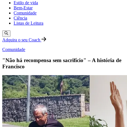
Estilo de vida
Bem-Estar
Comunidade
Ciência
Listas de Leitura
Adquira o seu Coach
Comunidade
"Não há recompensa sem sacrifício" – A história de
Francisco