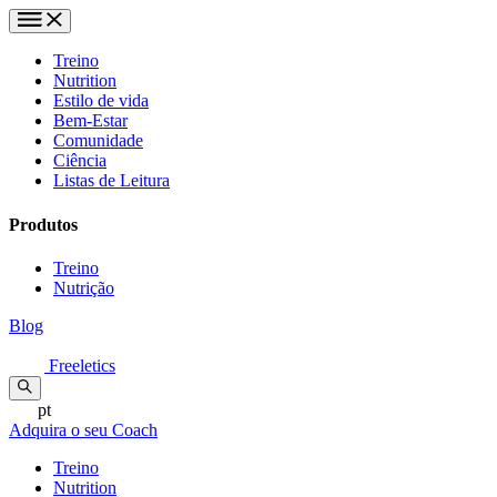
Treino
Nutrition
Estilo de vida
Bem-Estar
Comunidade
Ciência
Listas de Leitura
Produtos
Treino
Nutrição
Blog
Freeletics
pt
Adquira o seu Coach
Treino
Nutrition