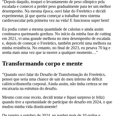
"Depois daquilo, troquei o levantamento de peso olímpico pela
escalada e comecei a perder peso gradualmente para ter um melhor
desempenho. Na mesma época, ouvi falar do Freeletics e decidi
experimentar, já que queria começar a trabalhar meu sistema
cardiovascular pela primeira vez na vida! E funcionou super bem!
Eu podia comer a mesma quantidade de calorias e ainda assim
continuava queimando gordura. No início da minha fase de cutting
em 2021, vi uma grande melhora no meu desempenho de escalada
e, depois de começar o Freeletics, também percebi uma melhora na
minha resistência. No entanto, no final de 2023, eu pesava 70 kg e
sentia mais uma vez que ia morrer a qualquer momento…"
Transformando corpo e mente
"Quando ouvi falar do Desafio de Transformação do Freeletics,
pensei que seria uma chance de sair do meu inferno de déficit
calórico/dismorfia corporal. Ainda assim, não tinha certeza se me
encaixaria na estrutura do desafio.
Mesmo com esse receio, decidi tentar e fiquei surpreso (e feliz)
quando tive a oportunidade de participar do desafio em 2024, o que
mudou minha vida drasticamente!
De janeiro a outubro de 2024, eu ganhei mais de 10 quilos e