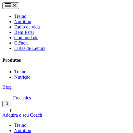
Treino
Nutrition
Estilo de vida
Bem-Estar
Comunidade
Ciência
Listas de Leitura
Produtos
Treino
Nutrição
Blog
Freeletics
pt
Adquira o seu Coach
Treino
Nutrition