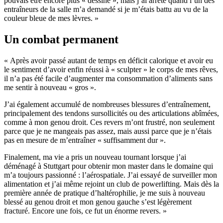
pouvais être encore plus « dessiné », mais j’ai arrêté quand l’un des
entraîneurs de la salle m’a demandé si je m’étais battu au vu de la
couleur bleue de mes lèvres. »
Un combat permanent
« Après avoir passé autant de temps en déficit calorique et avoir eu
le sentiment d’avoir enfin réussi à « sculpter » le corps de mes rêves,
il n’a pas été facile d’augmenter ma consommation d’aliments sans
me sentir à nouveau « gros ».
J’ai également accumulé de nombreuses blessures d’entraînement,
principalement des tendons sursollicités ou des articulations abîmées,
comme à mon genou droit. Ces revers m’ont frustré, non seulement
parce que je ne mangeais pas assez, mais aussi parce que je n’étais
pas en mesure de m’entraîner « suffisamment dur ».
Finalement, ma vie a pris un nouveau tournant lorsque j’ai
déménagé à Stuttgart pour obtenir mon master dans le domaine qui
m’a toujours passionné : l’aérospatiale. J’ai essayé de surveiller mon
alimentation et j’ai même rejoint un club de powerlifting. Mais dès la
première année de pratique d’haltérophilie, je me suis à nouveau
blessé au genou droit et mon genou gauche s’est légèrement
fracturé. Encore une fois, ce fut un énorme revers. »