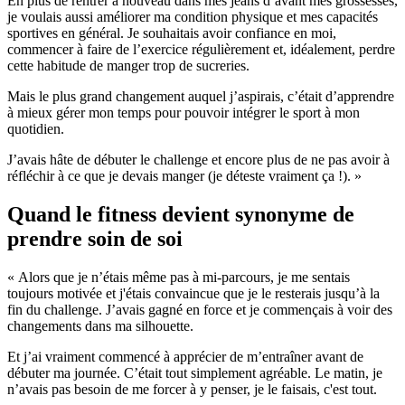
En plus de rentrer à nouveau dans mes jeans d’avant mes grossesses,
je voulais aussi améliorer ma condition physique et mes capacités
sportives en général. Je souhaitais avoir confiance en moi,
commencer à faire de l’exercice régulièrement et, idéalement, perdre
cette habitude de manger trop de sucreries.
Mais le plus grand changement auquel j’aspirais, c’était d’apprendre
à mieux gérer mon temps pour pouvoir intégrer le sport à mon
quotidien.
J’avais hâte de débuter le challenge et encore plus de ne pas avoir à
réfléchir à ce que je devais manger (je déteste vraiment ça !). »
Quand le fitness devient synonyme de
prendre soin de soi
« Alors que je n’étais même pas à mi-parcours, je me sentais
toujours motivée et j'étais convaincue que je le resterais jusqu’à la
fin du challenge. J’avais gagné en force et je commençais à voir des
changements dans ma silhouette.
Et j’ai vraiment commencé à apprécier de m’entraîner avant de
débuter ma journée. C’était tout simplement agréable. Le matin, je
n’avais pas besoin de me forcer à y penser, je le faisais, c'est tout.