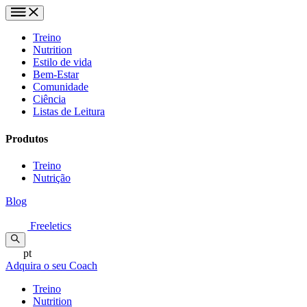
Treino
Nutrition
Estilo de vida
Bem-Estar
Comunidade
Ciência
Listas de Leitura
Produtos
Treino
Nutrição
Blog
Freeletics
pt
Adquira o seu Coach
Treino
Nutrition