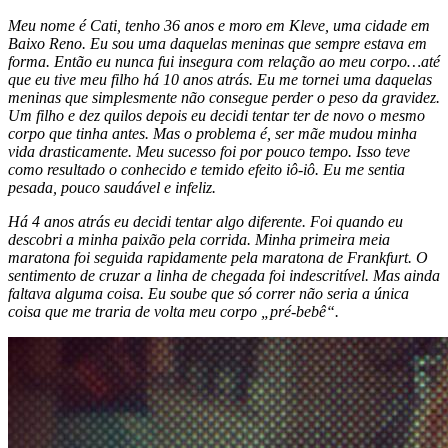
Meu nome é Cati, tenho 36 anos e moro em Kleve, uma cidade em
Baixo Reno. Eu sou uma daquelas meninas que sempre estava em
forma. Então eu nunca fui insegura com relação ao meu corpo…até
que eu tive meu filho há 10 anos atrás. Eu me tornei uma daquelas
meninas que simplesmente não consegue perder o peso da gravidez.
Um filho e dez quilos depois eu decidi tentar ter de novo o mesmo
corpo que tinha antes. Mas o problema é, ser mãe mudou minha
vida drasticamente. Meu sucesso foi por pouco tempo. Isso teve
como resultado o conhecido e temido efeito iô-iô. Eu me sentia
pesada, pouco saudável e infeliz.
Há 4 anos atrás eu decidi tentar algo diferente. Foi quando eu
descobri a minha paixão pela corrida. Minha primeira meia
maratona foi seguida rapidamente pela maratona de Frankfurt. O
sentimento de cruzar a linha de chegada foi indescritível. Mas ainda
faltava alguma coisa. Eu soube que só correr não seria a única
coisa que me traria de volta meu corpo „pré-bebê“.