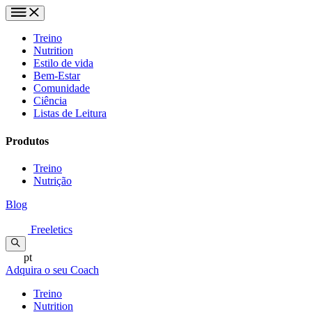
Treino
Nutrition
Estilo de vida
Bem-Estar
Comunidade
Ciência
Listas de Leitura
Produtos
Treino
Nutrição
Blog
Freeletics
pt
Adquira o seu Coach
Treino
Nutrition