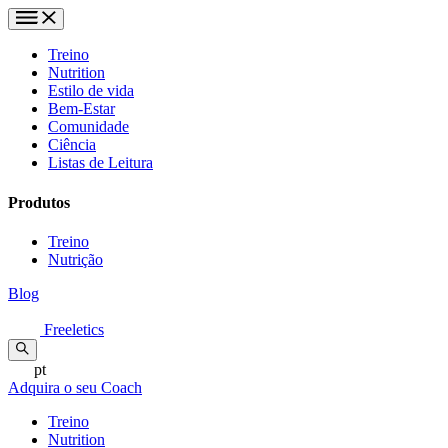
Treino
Nutrition
Estilo de vida
Bem-Estar
Comunidade
Ciência
Listas de Leitura
Produtos
Treino
Nutrição
Blog
Freeletics
pt
Adquira o seu Coach
Treino
Nutrition