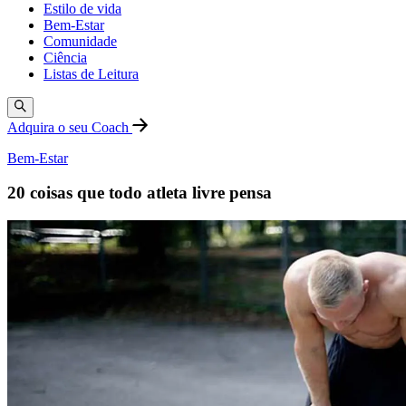
Estilo de vida
Bem-Estar
Comunidade
Ciência
Listas de Leitura
Adquira o seu Coach
Bem-Estar
20 coisas que todo atleta livre pensa