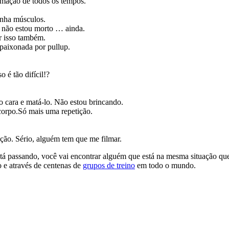
rmação de todos os tempos.
inha músculos.
u não estou morto … ainda.
r isso também.
apaixonada por pullup.
 é tão difícil!?
 cara e matá-lo. Não estou brincando.
orpo.Só mais uma repetição.
rução. Sério, alguém tem que me filmar.
 está passando, você vai encontrar alguém que está na mesma situação 
o e através de centenas de
grupos de treino
em todo o mundo.