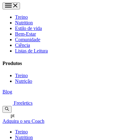
Treino
Nutrition
Estilo de vida
Bem-Estar
Comunidade
Ciência
Listas de Leitura
Produtos
Treino
Nutrição
Blog
Freeletics
pt
Adquira o seu Coach
Treino
Nutrition