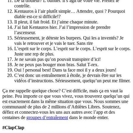
De la douleur? L’oublier. Il s’agit de votre vie. Prenez le
contrôle.
Kentauros à l’air plutôt simple… Attendre, quoi ? Pourquoi
diable est-ce si difficile!?
Il pleut, il fait froid. Et j’aime chaque minute.
J’ai fait Kentauros hier. J’ai l’impression de prendre
l’ascenseur.
Sérieusement, je déteste les burpees. Qui les a inventés? Je
vais le retrouver et je vais le tuer. Sans rire
L’esprit sur le corps. L’esprit sur le corps. L’esprit sur le corps.
Juste une rep de plus.
Je ne savais pas qu’on pouvait transpirer d’ici!
Je ne peux pas bouger mon bras. Salut T-rex.
Oui ! personal best! Dans ta face moi il y a deux jours!
C’est donc un entraînement à étoile, je devrais être sur les
vidéos d’instructions. Sérieusement, quelqu’un peut me filmer.
Ça me rappelle quelque chose? C’est difficile, mais ça en vaut la
peine. Peu importe ce que vous vivez, vous trouverez quelqu’un qui
est exactement dans la même situation que vous. Nous sommes une
communauté de plus de 2 millions d’Athlètes Libres. Soutenez,
défiez et connectez-vous les uns aux autres avec l’app et des
centaines de
groupes d’entraîement
dans le monde entier.
#ClapClap