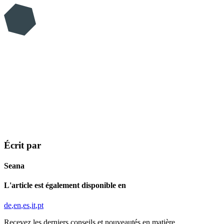
Écrit par
Seana
L'article est également disponible en
de
en
es
it
pt
Recevez les derniers conseils et nouveautés en matière