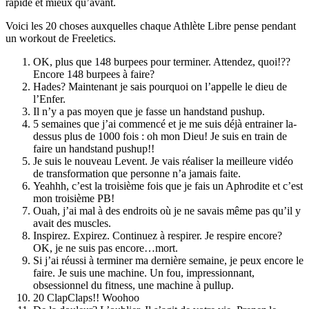
rapide et mieux qu’avant.
Voici les 20 choses auxquelles chaque Athlète Libre pense pendant
un workout de Freeletics.
OK, plus que 148 burpees pour terminer. Attendez, quoi!??
Encore 148 burpees à faire?
Hades? Maintenant je sais pourquoi on l’appelle le dieu de
l’Enfer.
Il n’y a pas moyen que je fasse un handstand pushup.
5 semaines que j’ai commencé et je me suis déjà entrainer la-
dessus plus de 1000 fois : oh mon Dieu! Je suis en train de
faire un handstand pushup!!
Je suis le nouveau Levent. Je vais réaliser la meilleure vidéo
de transformation que personne n’a jamais faite.
Yeahhh, c’est la troisième fois que je fais un Aphrodite et c’est
mon troisième PB!
Ouah, j’ai mal à des endroits où je ne savais même pas qu’il y
avait des muscles.
Inspirez. Expirez. Continuez à respirer. Je respire encore?
OK, je ne suis pas encore…mort.
Si j’ai réussi à terminer ma dernière semaine, je peux encore le
faire. Je suis une machine. Un fou, impressionnant,
obsessionnel du fitness, une machine à pullup.
20 ClapClaps!! Woohoo