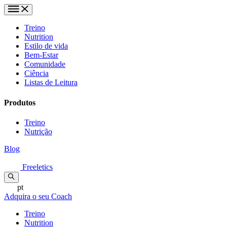
Treino
Nutrition
Estilo de vida
Bem-Estar
Comunidade
Ciência
Listas de Leitura
Produtos
Treino
Nutrição
Blog
Freeletics
pt
Adquira o seu Coach
Treino
Nutrition