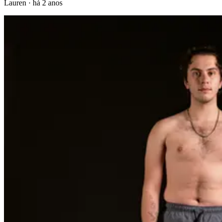
Lauren
·
há 2 anos