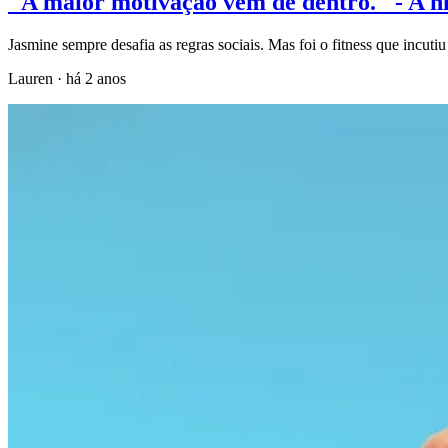
"A maior motivação vem de dentro." - A hi
Jasmine sempre desafia as regras sociais. Mas foi o fitness que incutiu
Lauren
·
há 2 anos