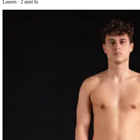
Lauren
·
2 anni fa