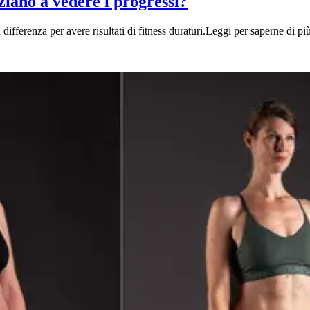
niziano a vedere i progressi?
la differenza per avere risultati di fitness duraturi.Leggi per saperne di pi