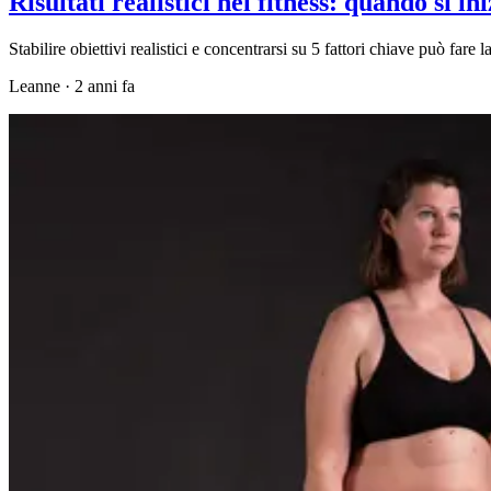
Risultati realistici nel fitness: quando si i
Stabilire obiettivi realistici e concentrarsi su 5 fattori chiave può fare 
Leanne
·
2 anni fa