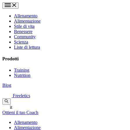
Allenamento
Alimentazione
Stile di vita
Benessere
Community
Scienza
Liste di lettura
Prodotti
Training
Nutrition
Blog
Freeletics
it
Ottieni il tuo Coach
Allenamento
Alimentazione