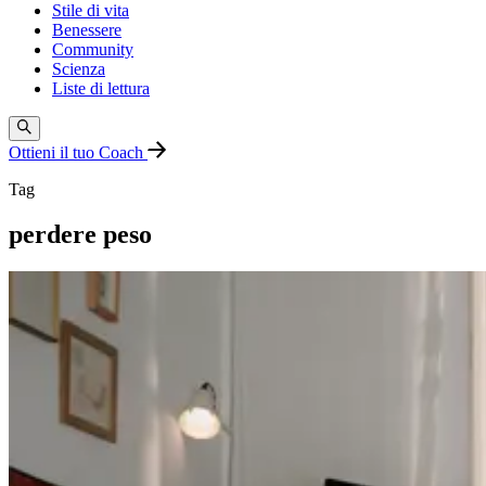
Stile di vita
Benessere
Community
Scienza
Liste di lettura
Ottieni il tuo Coach
Tag
perdere peso