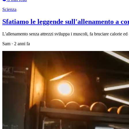
Scienza
Sfatiamo le leggende sull'allenamento a co
L'allenamento senza attrezzi sviluppa i muscoli, fa bruciare calorie ed è
Sam
·
2 anni fa