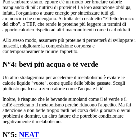
Può sembrare strano, eppure c'è un modo per bruciare calorie
mangiando di più: nutrirsi di proteine! La loro assunzione obbliga,
infatti, l'organismo a usare energie per sintetizzare tutti gli
aminoacidi che contengono. Si tratta del cosiddetto "Effetto termico
del cibo", o TEF, che rende le proteine più leggere in termini di
apporto calorico rispetto ad altri macronutrienti come i carboidrati.
Allo stesso modo, assumere più proteine ti permetterà di sviluppare i
muscoli, migliorare la composizione corporea e
contemporaneamente ridurre l'appetito.
N°4: bevi più acqua o tè verde
Un altro stratagemma per accelerare il metabolismo è evitare le
calorie liquide "vuote", come quelle delle bibite gassate. Scegli
piuttosto qualcosa a zero calorie come l'acqua e il tè.
Inoltre, è risaputo che le bevande stimolanti come il tè verde e il
caffè accelerano il metabolismo perché riducono l'appetito. Ma fai
attenzione a non berle troppo tardi nel corso della giornata o avrai
problemi a dormire, un altro fattore che potrebbe condizionare
negativamente il metabolismo.
N°5:
NEAT