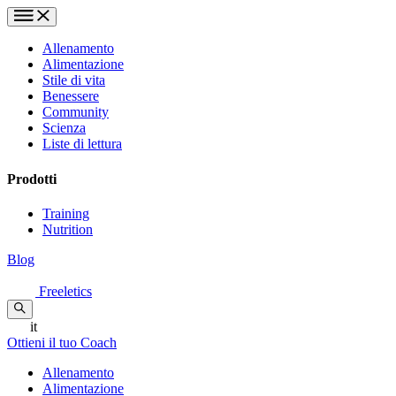
Allenamento
Alimentazione
Stile di vita
Benessere
Community
Scienza
Liste di lettura
Prodotti
Training
Nutrition
Blog
Freeletics
it
Ottieni il tuo Coach
Allenamento
Alimentazione