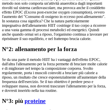
metodo non solo comporta un'attività anaerobica dagli importanti
risvolti sul sistema cardiovascolare, ma provoca anche il cosiddetto
effetto EPOC (Excess post-exercise oxygen consumption), ovvero
l'aumento del "Consumo di ossigeno in eccesso post-allenamento".
In sostanza cosa significa? Che la natura particolarmente
impegnativa dell'allenamento HIIT costringe il tuo corpo a ricorrere
a una vasta gamma di processi metabolici ed energetici. Quindi
anche quando ormai sei a riposo, l'organismo continua a lavorare per
ripristinare il suo equilibrio, e nel frattempo brucia calorie.
N°2: allenamento per la forza
Se da una parte il metodo HIIT ha i vantaggi dell'effetto EPOC,
dall'altra l'allenamento per la forza permette di bruciare molte calorie
e di migliorare nel tempo la composizione corporea. Svolto
regolarmente, porta i muscoli coinvolti a bruciare più calorie a
riposo, un risultato che cresce esponenzialmente all'aumentare della
frequenza dell'esercizio. Se il tuo obiettivo è perdere peso e
sviluppare massa, non dovresti trascurare l'allenamento per la forza,
e dovresti inserirlo nella tua routine.
N°3: più
proteine