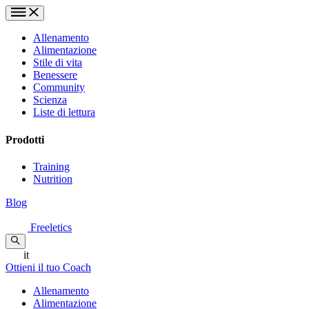
Allenamento
Alimentazione
Stile di vita
Benessere
Community
Scienza
Liste di lettura
Prodotti
Training
Nutrition
Blog
Freeletics
it
Ottieni il tuo Coach
Allenamento
Alimentazione