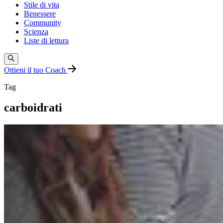
Stile di vita
Benessere
Community
Scienza
Liste di lettura
Ottieni il tuo Coach
Tag
carboidrati