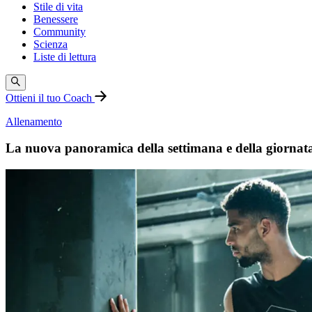
Stile di vita
Benessere
Community
Scienza
Liste di lettura
Ottieni il tuo Coach
Allenamento
La nuova panoramica della settimana e della giornat