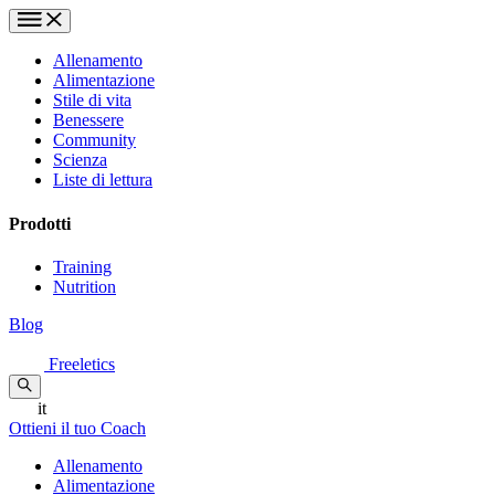
Allenamento
Alimentazione
Stile di vita
Benessere
Community
Scienza
Liste di lettura
Prodotti
Training
Nutrition
Blog
Freeletics
it
Ottieni il tuo Coach
Allenamento
Alimentazione