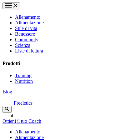
Allenamento
Alimentazione
Stile di vita
Benessere
Community
Scienza
Liste di lettura
Prodotti
Training
Nutrition
Blog
Freeletics
it
Ottieni il tuo Coach
Allenamento
Alimentazione