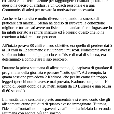
costanza e la determinazione per raggiungere i risultati sperati. Per
questo ha deciso di affidarsi a un Coach personale e a una
Community di atleti per trovare la motivazione necessaria.
Anche se la sua vita è molto diversa da quando ha smesso di
praticare arti marziali, Stefan ha deciso di ritrovare la condizione
migliore e tornare ad avere un fisico di cui andare fiero. Ingrassare lo
ha infatti portato a sentirsi insicuro ed è proprio questo che lo ha
convinto a iniziare il suo percorso.
All'inizio pesava 88 chili e il suo obiettivo era quello di perdere dai 5
ai 10 chili in 12 settimane e sviluppare i muscoli. Nonostante avesse
subìto un infortunio al polpaccio e soffrisse di mal di schiena, era
determinato a completare il suo percorso.
Durante la prima settimana di allenamento, gli capitava di guardare il
programma della giornata e pensare “Tutto qui?”. Ad esempio, la
quarta sessione prevedeva 2 Kadmos, che per lui erano fin troppo
leggeri (per chi non lo avesse mai provato, Kadmos comprende 10
round di Sprint doppi da 20 metri seguiti da 10 Burpees e una pausa
di 60 secondi).
L'intensità delle sessioni è presto aumentata e si è reso conto che gli
allenamenti erano più duri di quanto avesse immaginato. Tuttavia,
l'idea di affrontarli non lo spaventava affatto e ha iniziato la seconda
settimana con ancora più entusiasmo.