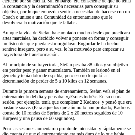
ejercicio por su cuenta. Sin embargo, era consciente de que no tenía
la constancia y la determinación necesarias para conseguir su
objetivo, por lo que empezó a sentir la necesidad de hacerse con un
Coach o unirse a una Comunidad de entrenamiento que le
devolviera la motivación que le faltaba.
Aunque la vida de Stefan ha cambiado mucho desde que practicara
artes marciales, ha decidido volver a ponerse en forma y conseguir
un físico del que pueda estar orgulloso. Engordar le ha hecho
sentirse inseguro, pero a su vez, le ha motivado para empezar su
trayectoria de transformación.
Al principio de su trayectoria, Stefan pesaba 88 kilos y su objetivo
era perder peso y ganar musculatura. También se lesionó en el
gemelo y tenía dolor de espalda, pero eso no le quitó la
determinación de perder de 5 a 10 kilos en 12 semanas.
Durante la primera semana de entrenamiento, Stefan veía el plan de
entrenamiento del día y pensaba: «¿Eso es todo?». En su cuarta
sesión, por ejemplo, tenía que completar 2 Kadmos, y pensó que era
bastante suave. (Para aquellos que aún no lo han probado, Kadmos
consta de 10 rondas de Sprints de 2 x 20 metros seguidos de 10
Burpees y una pausa de 60 segundos).
Pero las sesiones aumentaron pronto de intensidad y rápidamente se
dio cuenta de que el entrenamiento era más duro de lo que había