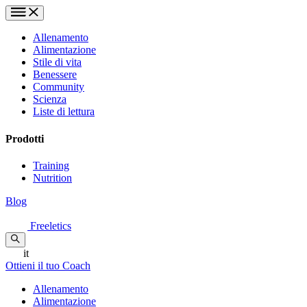
Allenamento
Alimentazione
Stile di vita
Benessere
Community
Scienza
Liste di lettura
Prodotti
Training
Nutrition
Blog
Freeletics
it
Ottieni il tuo Coach
Allenamento
Alimentazione