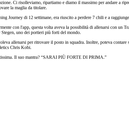
zione. Ci risolleviamo, ripartiamo e diamo il massimo per andare a ripr
ovare la maglia da titolare.
ning Journey di 12 settimane, era riuscito a perdere 7 chili e a raggiung
rmente con l'app, questa volta aveva la possibilità di allenarsi con un T
Stegen, uno dei portieri più forti del mondo.
va allenarsi per ritrovare il posto in squadra. Inoltre, poteva contare su
letics Chris Kobi.
to altissima. Il suo mantra? “SARAI PIÙ FORTE DI PRIMA.”