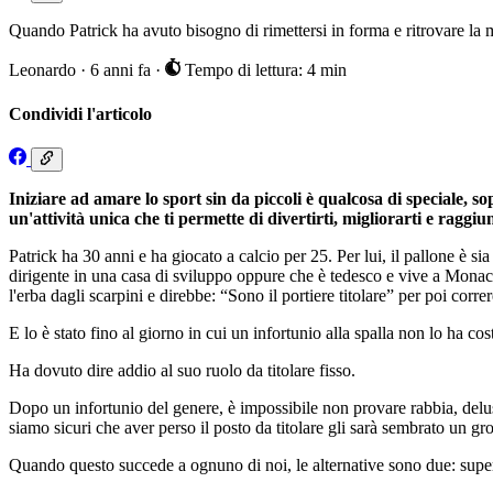
Quando Patrick ha avuto bisogno di rimettersi in forma e ritrovare la 
Leonardo
·
6 anni fa
·
Tempo di lettura: 4 min
Condividi l'articolo
Iniziare ad amare lo sport sin da piccoli è qualcosa di speciale, 
un'attività unica che ti permette di divertirti, migliorarti e ragg
Patrick ha 30 anni e ha giocato a calcio per 25. Per lui, il pallone è si
dirigente in una casa di sviluppo oppure che è tedesco e vive a Mona
l'erba dagli scarpini e direbbe: “Sono il portiere titolare” per poi correr
E lo è stato fino al giorno in cui un infortunio alla spalla non lo ha cost
Ha dovuto dire addio al suo ruolo da titolare fisso.
Dopo un infortunio del genere, è impossibile non provare rabbia, delus
siamo sicuri che aver perso il posto da titolare gli sarà sembrato un g
Quando questo succede a ognuno di noi, le alternative sono due: super