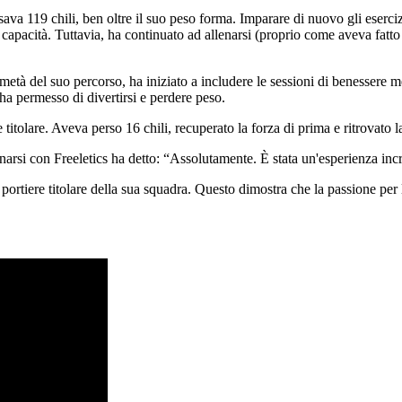
esava 119 chili, ben oltre il suo peso forma. Imparare di nuovo gli eserciz
capacità. Tuttavia, ha continuato ad allenarsi (proprio come aveva fatto 
età del suo percorso, ha iniziato a includere le sessioni di benessere me
 ha permesso di divertirsi e perdere peso.
 titolare. Aveva perso 16 chili, recuperato la forza di prima e ritrovato la
arsi con Freeletics ha detto: “Assolutamente. È stata un'esperienza incr
il portiere titolare della sua squadra. Questo dimostra che la passione per