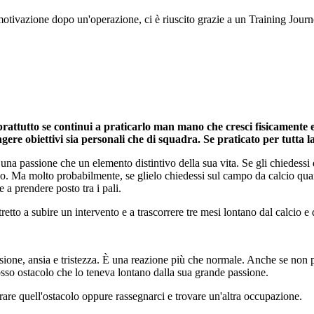
motivazione dopo un'operazione, ci è riuscito grazie a un Training Journe
soprattutto se continui a praticarlo man mano che cresci fisicamente 
iungere obiettivi sia personali che di squadra. Se praticato per tutt
a una passione che un elemento distintivo della sua vita. Se gli chiedessi 
co. Ma molto probabilmente, se glielo chiedessi sul campo da calcio qua
e a prendere posto tra i pali.
retto a subire un intervento e a trascorrere tre mesi lontano dal calcio e da
ione, ansia e tristezza. È una reazione più che normale. Anche se non p
rosso ostacolo che lo teneva lontano dalla sua grande passione.
are quell'ostacolo oppure rassegnarci e trovare un'altra occupazione.