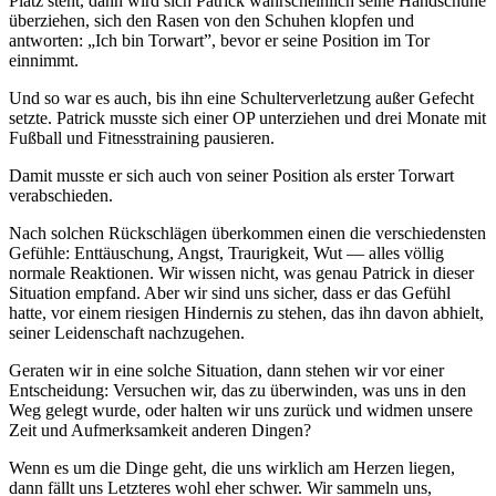
Platz steht, dann wird sich Patrick wahrscheinlich seine Handschuhe
überziehen, sich den Rasen von den Schuhen klopfen und
antworten: „Ich bin Torwart”, bevor er seine Position im Tor
einnimmt.
Und so war es auch, bis ihn eine Schulterverletzung außer Gefecht
setzte. Patrick musste sich einer OP unterziehen und drei Monate mit
Fußball und Fitnesstraining pausieren.
Damit musste er sich auch von seiner Position als erster Torwart
verabschieden.
Nach solchen Rückschlägen überkommen einen die verschiedensten
Gefühle: Enttäuschung, Angst, Traurigkeit, Wut — alles völlig
normale Reaktionen. Wir wissen nicht, was genau Patrick in dieser
Situation empfand. Aber wir sind uns sicher, dass er das Gefühl
hatte, vor einem riesigen Hindernis zu stehen, das ihn davon abhielt,
seiner Leidenschaft nachzugehen.
Geraten wir in eine solche Situation, dann stehen wir vor einer
Entscheidung: Versuchen wir, das zu überwinden, was uns in den
Weg gelegt wurde, oder halten wir uns zurück und widmen unsere
Zeit und Aufmerksamkeit anderen Dingen?
Wenn es um die Dinge geht, die uns wirklich am Herzen liegen,
dann fällt uns Letzteres wohl eher schwer. Wir sammeln uns,