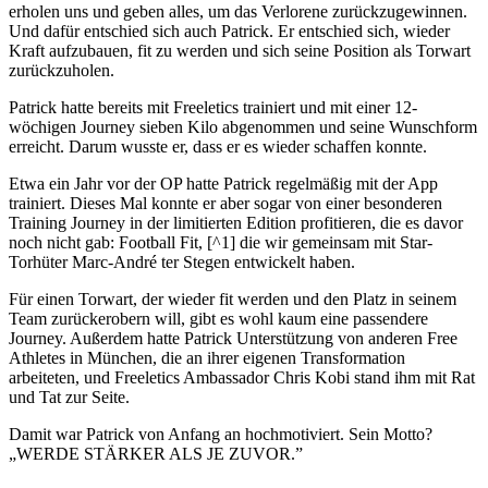
erholen uns und geben alles, um das Verlorene zurückzugewinnen.
Und dafür entschied sich auch Patrick. Er entschied sich, wieder
Kraft aufzubauen, fit zu werden und sich seine Position als Torwart
zurückzuholen.
Patrick hatte bereits mit Freeletics trainiert und mit einer 12-
wöchigen Journey sieben Kilo abgenommen und seine Wunschform
erreicht. Darum wusste er, dass er es wieder schaffen konnte.
Etwa ein Jahr vor der OP hatte Patrick regelmäßig mit der App
trainiert. Dieses Mal konnte er aber sogar von einer besonderen
Training Journey in der limitierten Edition profitieren, die es davor
noch nicht gab: Football Fit, [^1] die wir gemeinsam mit Star-
Torhüter Marc-André ter Stegen entwickelt haben.
Für einen Torwart, der wieder fit werden und den Platz in seinem
Team zurückerobern will, gibt es wohl kaum eine passendere
Journey. Außerdem hatte Patrick Unterstützung von anderen Free
Athletes in München, die an ihrer eigenen Transformation
arbeiteten, und Freeletics Ambassador Chris Kobi stand ihm mit Rat
und Tat zur Seite.
Damit war Patrick von Anfang an hochmotiviert. Sein Motto?
„WERDE STÄRKER ALS JE ZUVOR.”