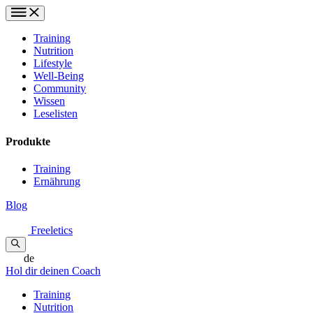
Training
Nutrition
Lifestyle
Well-Being
Community
Wissen
Leselisten
Produkte
Training
Ernährung
Blog
Freeletics
de
Hol dir deinen Coach
Training
Nutrition