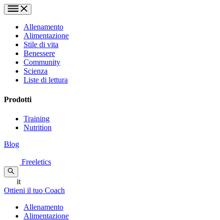
Allenamento
Alimentazione
Stile di vita
Benessere
Community
Scienza
Liste di lettura
Prodotti
Training
Nutrition
Blog
Freeletics
it
Ottieni il tuo Coach
Allenamento
Alimentazione