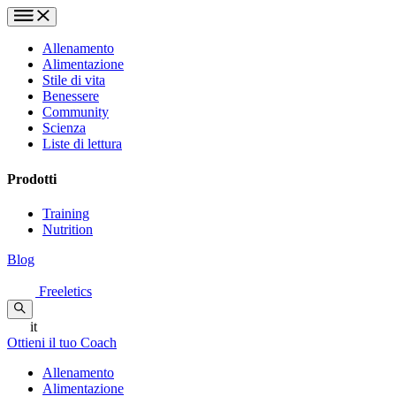
Allenamento
Alimentazione
Stile di vita
Benessere
Community
Scienza
Liste di lettura
Prodotti
Training
Nutrition
Blog
Freeletics
it
Ottieni il tuo Coach
Allenamento
Alimentazione