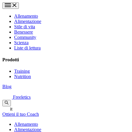
Allenamento
Alimentazione
Stile di vita
Benessere
Community
Scienza
Liste di lettura
Prodotti
Training
Nutrition
Blog
Freeletics
it
Ottieni il tuo Coach
Allenamento
Alimentazione