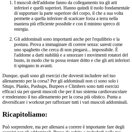
I muscoli dell'addome fanno da collegamento tra gli arti
inferiori e quelli superiori. Hanno quindi il ruolo fondamentale
di supportare la parte superiore del corpo, il che a sua volta
permette a quella inferiore di scaricare forza a terra nella
maniera più efficiente possibile e con il minimo spreco di
energia.
Gli addominali sono importanti anche per l'equilibrio e la
postura. Prova a immaginare di correre senza: saresti come
uno spaghetto che cerca di non piegarsi... impossibile. È
l'addome a darti stabilità e a smorzare i movimenti rotatori del
busto, in modo che tu possa restare dritto e che gli arti inferiori
ti spingano in avanti.
Dunque, quali sono gli esercizi che dovresti includere nel tuo
allenamento per la corsa? Per gli addominali non ci sono solo i
Situps. Planks, Pushups, Burpees e Climbers sono tutti esercizi
efficaci sia per questi muscoli che per il tuo sistema cardiovascolare
e renderanno il tuo allenamento per la corsa più olistico. Punta a
diversificare i workout per rafforzare tutti i vari muscoli addominali.
Ricapitoliamo:
Può sorprendere, ma per allenarsi a correre è importante fare degli