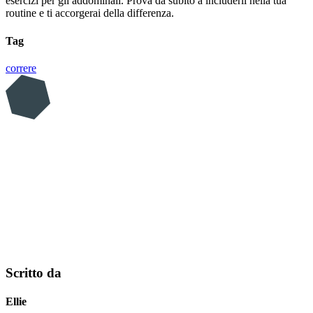
esercizi per gli addominali. Prova da subito a includerli nella tua
routine e ti accorgerai della differenza.
Tag
correre
Scritto da
Ellie