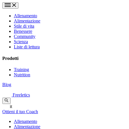
Allenamento
Alimentazione
Stile di vita
Benessere
Community
Scienza
Liste di lettura
Prodotti
Training
Nutrition
Blog
Freeletics
it
Ottieni il tuo Coach
Allenamento
Alimentazione