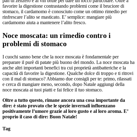
pan di zenzero e al vin brulé per dare un tocco particolare. Oltre a
favorire la digestione contrastando problemi come il bruciore di
stomaco, il cardamomo è conosciuto come un ottimo rimedio per
rinfrescare l’alito se masticato. E’ semplice: mangiare più
cardamomo aiuta a mantenere l’alito fresco.
Noce moscata: un rimedio contro i
problemi di stomaco
I cuochi sanno bene che la noce moscata è fondamentale per
preparare il purè di patate più buono del mondo. La noce moscata ha
anche altri importanti benefici tra cui proprietà antibatteriche e la
capacità di favorire la digestione. Qualche dolce di troppo e ti ritrovi
con il mal di stomaco? Abbiamo due consigli per te: primo, rilassati
e cerca di mangiare meno, secondo, dopo Natale aggiungi della
noce moscata ai tuoi piatti e fai felice il tuo stomaco.
Oltre a tutto questo, rimane ancora una cosa importante da
dire: è stato provato che le spezie invernali influenzano
positivamente l’umore grazie al loro gusto e al loro aroma. E’
proprio il caso di dire: Buon Natale!
Tag