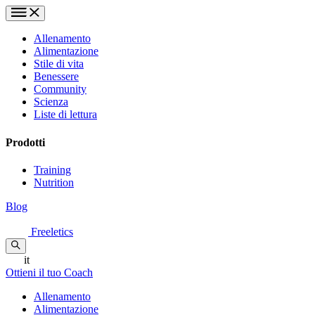
Allenamento
Alimentazione
Stile di vita
Benessere
Community
Scienza
Liste di lettura
Prodotti
Training
Nutrition
Blog
Freeletics
it
Ottieni il tuo Coach
Allenamento
Alimentazione