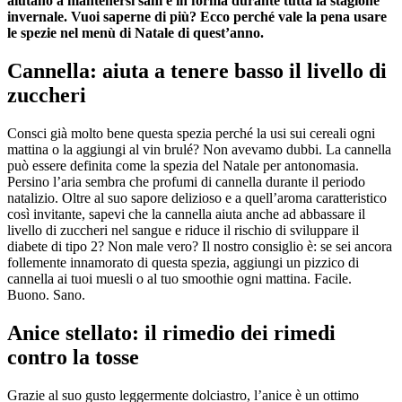
aiutano a mantenersi sani e in forma durante tutta la stagione
invernale. Vuoi saperne di più? Ecco perché vale la pena usare
le spezie nel menù di Natale di quest’anno.
Cannella: aiuta a tenere basso il livello di
zuccheri
Consci già molto bene questa spezia perché la usi sui cereali ogni
mattina o la aggiungi al vin brulé? Non avevamo dubbi. La cannella
può essere definita come la spezia del Natale per antonomasia.
Persino l’aria sembra che profumi di cannella durante il periodo
natalizio. Oltre al suo sapore delizioso e a quell’aroma caratteristico
così invitante, sapevi che la cannella aiuta anche ad abbassare il
livello di zuccheri nel sangue e riduce il rischio di sviluppare il
diabete di tipo 2? Non male vero? Il nostro consiglio è: se sei ancora
follemente innamorato di questa spezia, aggiungi un pizzico di
cannella ai tuoi muesli o al tuo smoothie ogni mattina. Facile.
Buono. Sano.
Anice stellato: il rimedio dei rimedi
contro la tosse
Grazie al suo gusto leggermente dolciastro, l’anice è un ottimo