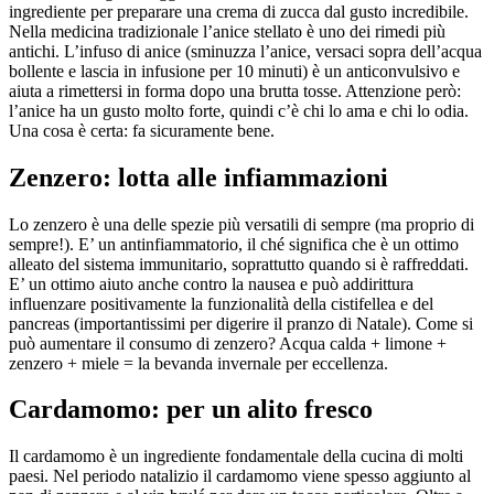
ingrediente per preparare una crema di zucca dal gusto incredibile.
Nella medicina tradizionale l’anice stellato è uno dei rimedi più
antichi. L’infuso di anice (sminuzza l’anice, versaci sopra dell’acqua
bollente e lascia in infusione per 10 minuti) è un anticonvulsivo e
aiuta a rimettersi in forma dopo una brutta tosse. Attenzione però:
l’anice ha un gusto molto forte, quindi c’è chi lo ama e chi lo odia.
Una cosa è certa: fa sicuramente bene.
Zenzero: lotta alle infiammazioni
Lo zenzero è una delle spezie più versatili di sempre (ma proprio di
sempre!). E’ un antinfiammatorio, il ché significa che è un ottimo
alleato del sistema immunitario, soprattutto quando si è raffreddati.
E’ un ottimo aiuto anche contro la nausea e può addirittura
influenzare positivamente la funzionalità della cistifellea e del
pancreas (importantissimi per digerire il pranzo di Natale). Come si
può aumentare il consumo di zenzero? Acqua calda + limone +
zenzero + miele = la bevanda invernale per eccellenza.
Cardamomo: per un alito fresco
Il cardamomo è un ingrediente fondamentale della cucina di molti
paesi. Nel periodo natalizio il cardamomo viene spesso aggiunto al