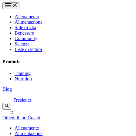
Allenamento
Alimentazione
Stile di vita
Benessere
Community
Scienza
Liste di lettura
Prodotti
Training
Nutrition
Blog
Freeletics
it
Ottieni il tuo Coach
Allenamento
Alimentazione