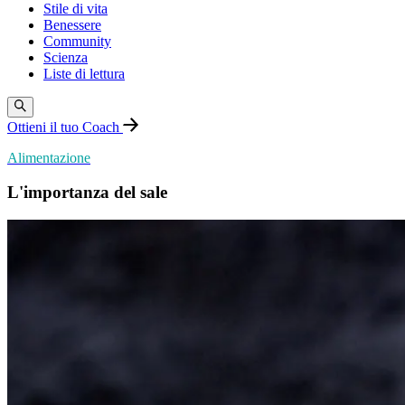
Stile di vita
Benessere
Community
Scienza
Liste di lettura
Ottieni il tuo Coach
Alimentazione
L'importanza del sale