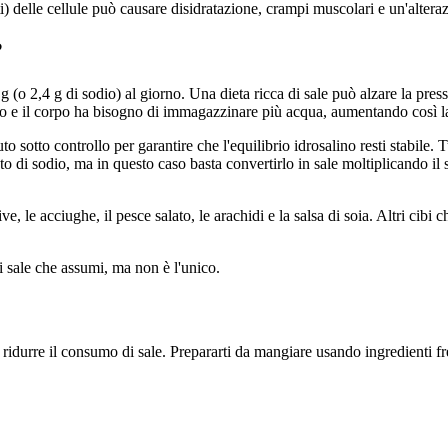
i) delle cellule può causare disidratazione, crampi muscolari e un'alteraz
?
 6 g (o 2,4 g di sodio) al giorno. Una dieta ricca di sale può alzare la 
esso e il corpo ha bisogno di immagazzinare più acqua, aumentando così 
sotto controllo per garantire che l'equilibrio idrosalino resti stabile. T
nuto di sodio, ma in questo caso basta convertirlo in sale moltiplicando i
live, le acciughe, il pesce salato, le arachidi e la salsa di soia. Altri cib
di sale che assumi, ma non è l'unico.
durre il consumo di sale. Prepararti da mangiare usando ingredienti fres