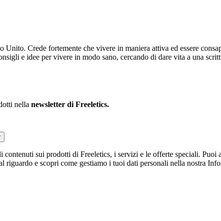
no Unito. Crede fortemente che vivere in maniera attiva ed essere consape
consigli e idee per vivere in modo sano, cercando di dare vita a una scrit
dotti nella
newsletter di Freeletics.
r
li contenuti sui prodotti di Freeletics, i servizi e le offerte speciali. Pu
 al riguardo e scopri come gestiamo i tuoi dati personali nella nostra Inf