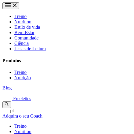
Treino
Nutrition
Estilo de vida
Bem-Estar
Comunidade
Ciência
Listas de Leitura
Produtos
Treino
Nutrição
Blog
Freeletics
pt
Adquira o seu Coach
Treino
Nutrition