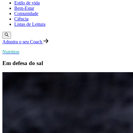
Estilo de vida
Bem-Estar
Comunidade
Ciência
Listas de Leitura
Adquira o seu Coach
Nutrition
Em defesa do sal