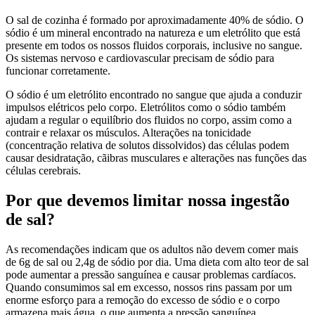
O sal de cozinha é formado por aproximadamente 40% de sódio. O
sódio é um mineral encontrado na natureza e um eletrólito que está
presente em todos os nossos fluidos corporais, inclusive no sangue.
Os sistemas nervoso e cardiovascular precisam de sódio para
funcionar corretamente.
O sódio é um eletrólito encontrado no sangue que ajuda a conduzir
impulsos elétricos pelo corpo. Eletrólitos como o sódio também
ajudam a regular o equilíbrio dos fluidos no corpo, assim como a
contrair e relaxar os músculos. Alterações na tonicidade
(concentração relativa de solutos dissolvidos) das células podem
causar desidratação, cãibras musculares e alterações nas funções das
células cerebrais.
Por que devemos limitar nossa ingestão
de sal?
As recomendações indicam que os adultos não devem comer mais
de 6g de sal ou 2,4g de sódio por dia. Uma dieta com alto teor de sal
pode aumentar a pressão sanguínea e causar problemas cardíacos.
Quando consumimos sal em excesso, nossos rins passam por um
enorme esforço para a remoção do excesso de sódio e o corpo
armazena mais água, o que aumenta a pressão sanguínea.