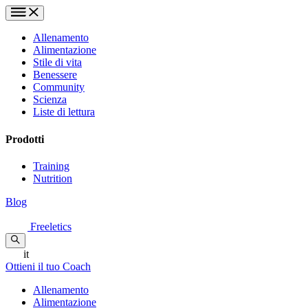
Allenamento
Alimentazione
Stile di vita
Benessere
Community
Scienza
Liste di lettura
Prodotti
Training
Nutrition
Blog
Freeletics
it
Ottieni il tuo Coach
Allenamento
Alimentazione