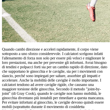
Quando cambi direzione e acceleri rapidamente, il corpo viene
sottoposto a uno sforzo considerevole. I calciatori scelgono infatti
l'allenamento di forza non solo per essere più veloci e migliorare le
loro prestazioni, ma anche per prevenire gli infortuni. Avrai bisogno
di tendini e polpacci forti sia per un cambio rapido di direzione, dato
che supportano le ginocchia e le caviglie, sia per i movimenti con
slancio, perché sono impiegati per saltare, assorbire gli impatti e
accelerare. Anche la mobilità delle caviglie è molto importante. I
calciatori tendono ad avere caviglie rigide, che causano una
maggiore torsione delle ginocchia. Secondo il metodo "joint-by-
joint" (di Gray Cook), quando le caviglie non hanno mobilità, le
ginocchia diventano più instabili per rimediare a questa mancanza.
Per evitare infortuni al ginocchio, le caviglie devono quindi essere
mobili (soprattutto durante il movimento di cosiddetta