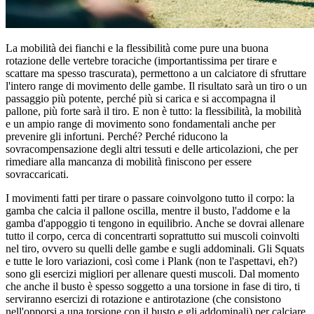
La mobilità dei fianchi e la flessibilità come pure una buona
rotazione delle vertebre toraciche (importantissima per tirare e
scattare ma spesso trascurata), permettono a un calciatore di sfruttare
l'intero range di movimento delle gambe. Il risultato sarà un tiro o un
passaggio più potente, perché più si carica e si accompagna il
pallone, più forte sarà il tiro. E non è tutto: la flessibilità, la mobilità
e un ampio range di movimento sono fondamentali anche per
prevenire gli infortuni. Perché? Perché riducono la
sovracompensazione degli altri tessuti e delle articolazioni, che per
rimediare alla mancanza di mobilità finiscono per essere
sovraccaricati.
I movimenti fatti per tirare o passare coinvolgono tutto il corpo: la
gamba che calcia il pallone oscilla, mentre il busto, l'addome e la
gamba d'appoggio ti tengono in equilibrio. Anche se dovrai allenare
tutto il corpo, cerca di concentrarti soprattutto sui muscoli coinvolti
nel tiro, ovvero su quelli delle gambe e sugli addominali. Gli Squats
e tutte le loro variazioni, così come i Plank (non te l'aspettavi, eh?)
sono gli esercizi migliori per allenare questi muscoli. Dal momento
che anche il busto è spesso soggetto a una torsione in fase di tiro, ti
serviranno esercizi di rotazione e antirotazione (che consistono
nell'opporsi a una torsione con il busto e gli addominali) per calciare