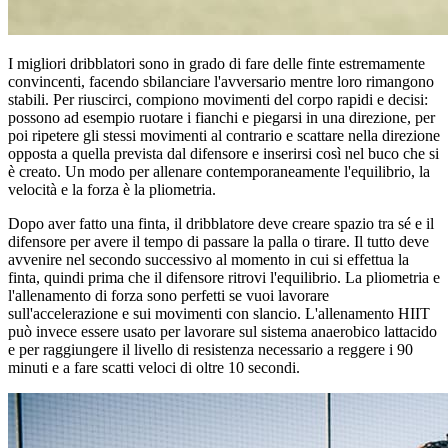
I migliori dribblatori sono in grado di fare delle finte estremamente
convincenti, facendo sbilanciare l'avversario mentre loro rimangono
stabili. Per riuscirci, compiono movimenti del corpo rapidi e decisi:
possono ad esempio ruotare i fianchi e piegarsi in una direzione, per
poi ripetere gli stessi movimenti al contrario e scattare nella direzione
opposta a quella prevista dal difensore e inserirsi così nel buco che si
è creato. Un modo per allenare contemporaneamente l'equilibrio, la
velocità e la forza è la pliometria.
Dopo aver fatto una finta, il dribblatore deve creare spazio tra sé e il
difensore per avere il tempo di passare la palla o tirare. Il tutto deve
avvenire nel secondo successivo al momento in cui si effettua la
finta, quindi prima che il difensore ritrovi l'equilibrio. La pliometria e
l'allenamento di forza sono perfetti se vuoi lavorare
sull'accelerazione e sui movimenti con slancio. L'allenamento HIIT
può invece essere usato per lavorare sul sistema anaerobico lattacido
e per raggiungere il livello di resistenza necessario a reggere i 90
minuti e a fare scatti veloci di oltre 10 secondi.