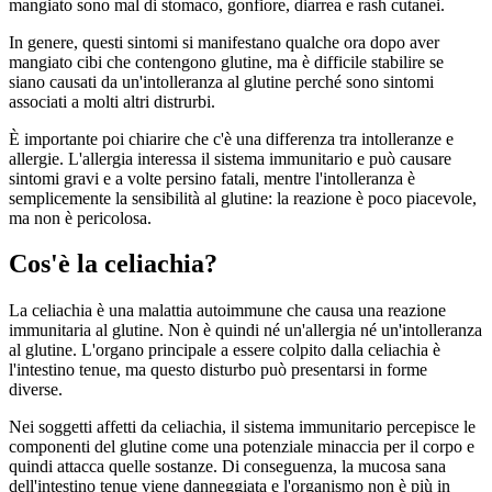
mangiato sono mal di stomaco, gonfiore, diarrea e rash cutanei.
In genere, questi sintomi si manifestano qualche ora dopo aver
mangiato cibi che contengono glutine, ma è difficile stabilire se
siano causati da un'intolleranza al glutine perché sono sintomi
associati a molti altri distrurbi.
È importante poi chiarire che c'è una differenza tra intolleranze e
allergie. L'allergia interessa il sistema immunitario e può causare
sintomi gravi e a volte persino fatali, mentre l'intolleranza è
semplicemente la sensibilità al glutine: la reazione è poco piacevole,
ma non è pericolosa.
Cos'è la celiachia?
La celiachia è una malattia autoimmune che causa una reazione
immunitaria al glutine. Non è quindi né un'allergia né un'intolleranza
al glutine. L'organo principale a essere colpito dalla celiachia è
l'intestino tenue, ma questo disturbo può presentarsi in forme
diverse.
Nei soggetti affetti da celiachia, il sistema immunitario percepisce le
componenti del glutine come una potenziale minaccia per il corpo e
quindi attacca quelle sostanze. Di conseguenza, la mucosa sana
dell'intestino tenue viene danneggiata e l'organismo non è più in