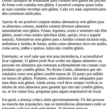
Desde cardápios de restaurante para comidas sem glúten até pacotes
de festas com comidas sem glúten, é possível comprar quase todas
as suas comidas favoritas sem glúten. Cada vez mais supermercados
têm corredores dedicados.
Apesar de ser possível comprar muitas alternativas sem glúten para
os alimentos comuns, também existem diversos alimentos
naturalmente sem glúten. Frutas, legumes, nozes e sementes não têm
glúten, assim como muitos laticínios (leite, queijo, ovos e iogurte
natural). Alternativas sem glúten para a farinha comum incluem soja,
amêndoas e farinha de batata, assim como alimentos ricos em amido,
como arroz, milho e quinoa, todos não contêm glúten.
Entretanto, se você sabe que tem uma intolerância, é aconselhável
ficar vigilante. O glúten pode ficar oculto em alguns alimentos ou
presente em alimentos que entraram acidentalmente em contato com
produtos que contêm glúten. No Reino Unido, alimentos que são
rotulados como sem glúten contêm menos de 20 partes por milhão
ou menos de glúten. Portanto, esses alimentos são adequados para
uma dieta sem glúten. Ainda assim, você deve sempre verificar os
rótulos de seus alimentos para garantir que eles não contêm glúten,
ou, se for comer fora, perguntar para algum responsável do local.
Em geral, a doença celíaca afeta aproximadamente 1% das pessoas
na maioria das populações, mas as intolerâncias alimentares estão se
tornando cada vez mais prevalentes. Já algumas pessoas