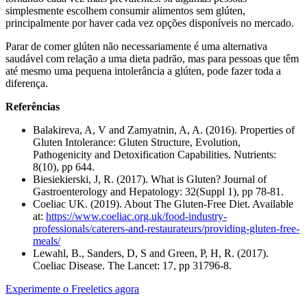
simplesmente escolhem consumir alimentos sem glúten,
principalmente por haver cada vez opções disponíveis no mercado.
Parar de comer glúten não necessariamente é uma alternativa
saudável com relação a uma dieta padrão, mas para pessoas que têm
até mesmo uma pequena intolerância a glúten, pode fazer toda a
diferença.
Referências
Balakireva, A, V and Zamyatnin, A, A. (2016). Properties of
Gluten Intolerance: Gluten Structure, Evolution,
Pathogenicity and Detoxification Capabilities. Nutrients:
8(10), pp 644.
Biesiekierski, J, R. (2017). What is Gluten? Journal of
Gastroenterology and Hepatology: 32(Suppl 1), pp 78-81.
Coeliac UK. (2019). About The Gluten-Free Diet. Available
at:
https://www.coeliac.org.uk/food-industry-
professionals/caterers-and-restaurateurs/providing-gluten-free-
meals/
Lewahl, B., Sanders, D, S and Green, P, H, R. (2017).
Coeliac Disease. The Lancet: 17, pp 31796-8.
Experimente o Freeletics agora