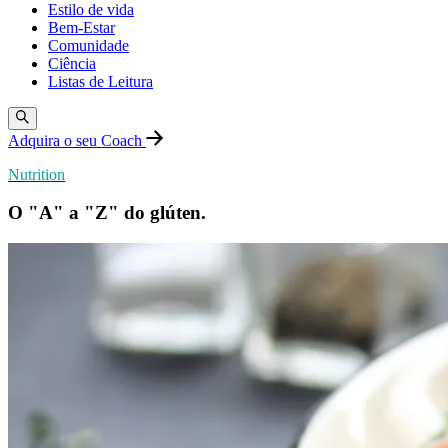
Estilo de vida
Bem-Estar
Comunidade
Ciência
Listas de Leitura
Adquira o seu Coach
Nutrition
O "A" a "Z" do glúten.