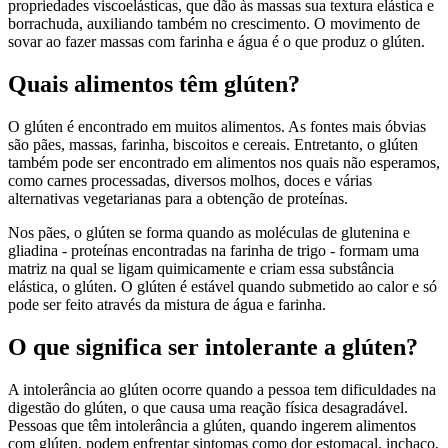
propriedades viscoelásticas, que dão às massas sua textura elástica e
borrachuda, auxiliando também no crescimento. O movimento de
sovar ao fazer massas com farinha e água é o que produz o glúten.
Quais alimentos têm glúten?
O glúten é encontrado em muitos alimentos. As fontes mais óbvias
são pães, massas, farinha, biscoitos e cereais. Entretanto, o glúten
também pode ser encontrado em alimentos nos quais não esperamos,
como carnes processadas, diversos molhos, doces e várias
alternativas vegetarianas para a obtenção de proteínas.
Nos pães, o glúten se forma quando as moléculas de glutenina e
gliadina - proteínas encontradas na farinha de trigo - formam uma
matriz na qual se ligam quimicamente e criam essa substância
elástica, o glúten. O glúten é estável quando submetido ao calor e só
pode ser feito através da mistura de água e farinha.
O que significa ser intolerante a glúten?
A intolerância ao glúten ocorre quando a pessoa tem dificuldades na
digestão do glúten, o que causa uma reação física desagradável.
Pessoas que têm intolerância a glúten, quando ingerem alimentos
com glúten, podem enfrentar sintomas como dor estomacal, inchaço,