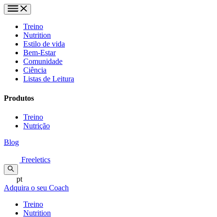
Treino
Nutrition
Estilo de vida
Bem-Estar
Comunidade
Ciência
Listas de Leitura
Produtos
Treino
Nutrição
Blog
Freeletics
pt
Adquira o seu Coach
Treino
Nutrition