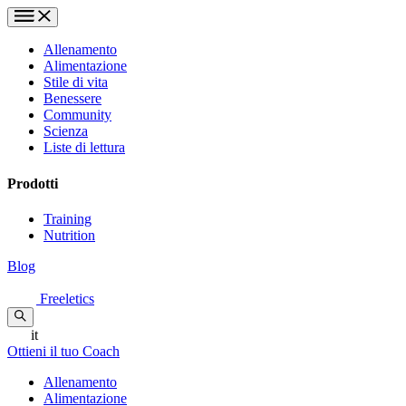
Allenamento
Alimentazione
Stile di vita
Benessere
Community
Scienza
Liste di lettura
Prodotti
Training
Nutrition
Blog
Freeletics
it
Ottieni il tuo Coach
Allenamento
Alimentazione