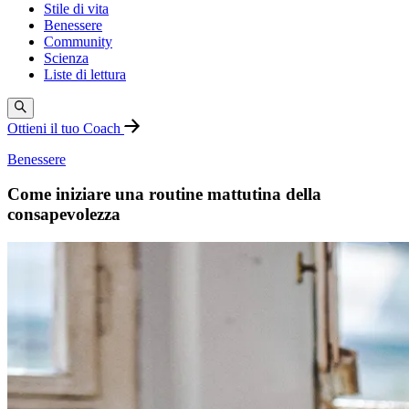
Stile di vita
Benessere
Community
Scienza
Liste di lettura
Ottieni il tuo Coach
Benessere
Come iniziare una routine mattutina della
consapevolezza