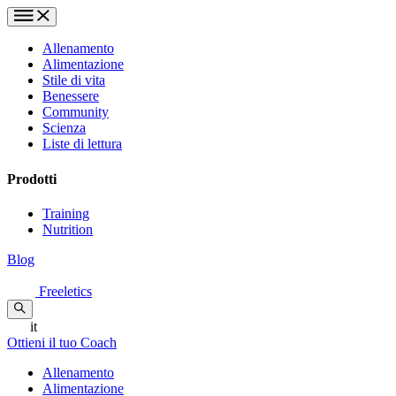
Allenamento
Alimentazione
Stile di vita
Benessere
Community
Scienza
Liste di lettura
Prodotti
Training
Nutrition
Blog
Freeletics
it
Ottieni il tuo Coach
Allenamento
Alimentazione