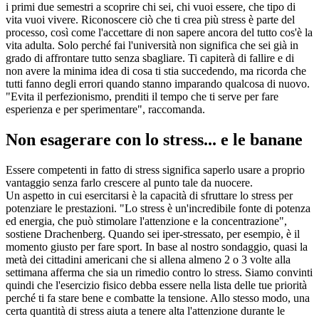
i primi due semestri a scoprire chi sei, chi vuoi essere, che tipo di
vita vuoi vivere. Riconoscere ciò che ti crea più stress è parte del
processo, così come l'accettare di non sapere ancora del tutto cos'è la
vita adulta. Solo perché fai l'università non significa che sei già in
grado di affrontare tutto senza sbagliare. Ti capiterà di fallire e di
non avere la minima idea di cosa ti stia succedendo, ma ricorda che
tutti fanno degli errori quando stanno imparando qualcosa di nuovo.
"Evita il perfezionismo, prenditi il tempo che ti serve per fare
esperienza e per sperimentare", raccomanda.
Non esagerare con lo stress... e le banane
Essere competenti in fatto di stress significa saperlo usare a proprio
vantaggio senza farlo crescere al punto tale da nuocere.
Un aspetto in cui esercitarsi è la capacità di sfruttare lo stress per
potenziare le prestazioni. "Lo stress è un'incredibile fonte di potenza
ed energia, che può stimolare l'attenzione e la concentrazione",
sostiene Drachenberg. Quando sei iper-stressato, per esempio, è il
momento giusto per fare sport. In base al nostro sondaggio, quasi la
metà dei cittadini americani che si allena almeno 2 o 3 volte alla
settimana afferma che sia un rimedio contro lo stress. Siamo convinti
quindi che l'esercizio fisico debba essere nella lista delle tue priorità
perché ti fa stare bene e combatte la tensione. Allo stesso modo, una
certa quantità di stress aiuta a tenere alta l'attenzione durante le