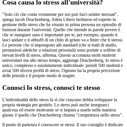
Cosa causa lo stress all'università?
"Solo ciò che conta veramente per noi può farci sentire stressati",
spiega Jacob Drachenberg, Atleta Libero berlinese ed esperto in
gestione dello stress che ha vissuto in prima persona un episodio di
burnout durante l'università. Quello che intende in parole povere è
che se mangiare sano è importante per te, per esempio, quando ti
lasci andare e ti abbuffi di un chilo di gelato va a finire che ti stressi.
Le persone che si impongono alti standard (che si tratti di studio,
prestazioni atletiche o relazioni personali) sono portate a soffrire di
elevati livelli di stress, afferma. Questo accomuna molti studenti
universitari ma allo stesso tempo, aggiunge Drachenberg, lo stress è
unico, complesso e assolutamente individuale: prendi 500 studenti e
avrai 500 diversi profili di stress. Ognuno ha la propria percezione
delle priorità e il proprio modo di reagire.
Conosci lo stress, conosci te stesso
L'individualità dello stress fa sì che ciascuno debba sviluppare la
propria strategia per gestirlo. Lo stress può anche insegnarci
qualcosa ed essere motivante se si impara a usarlo nella maniera
giusta: è quello che Drachenberg chiama "competenza nello stress".
Il punto di partenza è conoscere se stessi. Il suo consiglio è dedicare