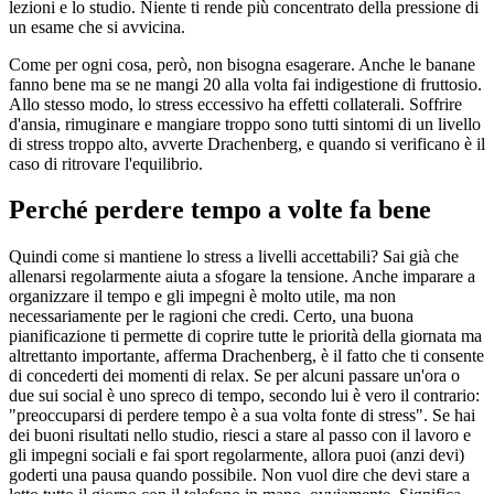
lezioni e lo studio. Niente ti rende più concentrato della pressione di
un esame che si avvicina.
Come per ogni cosa, però, non bisogna esagerare. Anche le banane
fanno bene ma se ne mangi 20 alla volta fai indigestione di fruttosio.
Allo stesso modo, lo stress eccessivo ha effetti collaterali. Soffrire
d'ansia, rimuginare e mangiare troppo sono tutti sintomi di un livello
di stress troppo alto, avverte Drachenberg, e quando si verificano è il
caso di ritrovare l'equilibrio.
Perché perdere tempo a volte fa bene
Quindi come si mantiene lo stress a livelli accettabili? Sai già che
allenarsi regolarmente aiuta a sfogare la tensione. Anche imparare a
organizzare il tempo e gli impegni è molto utile, ma non
necessariamente per le ragioni che credi. Certo, una buona
pianificazione ti permette di coprire tutte le priorità della giornata ma
altrettanto importante, afferma Drachenberg, è il fatto che ti consente
di concederti dei momenti di relax. Se per alcuni passare un'ora o
due sui social è uno spreco di tempo, secondo lui è vero il contrario:
"preoccuparsi di perdere tempo è a sua volta fonte di stress". Se hai
dei buoni risultati nello studio, riesci a stare al passo con il lavoro e
gli impegni sociali e fai sport regolarmente, allora puoi (anzi devi)
goderti una pausa quando possibile. Non vuol dire che devi stare a