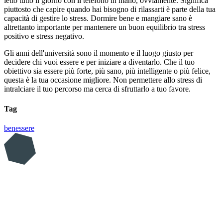
letto tutto il giorno con il telefono in mano, ovviamente. Significa
piuttosto che capire quando hai bisogno di rilassarti è parte della tua
capacità di gestire lo stress. Dormire bene e mangiare sano è
altrettanto importante per mantenere un buon equilibrio tra stress
positivo e stress negativo.
Gli anni dell'università sono il momento e il luogo giusto per
decidere chi vuoi essere e per iniziare a diventarlo. Che il tuo
obiettivo sia essere più forte, più sano, più intelligente o più felice,
questa è la tua occasione migliore. Non permettere allo stress di
intralciare il tuo percorso ma cerca di sfruttarlo a tuo favore.
Tag
benessere