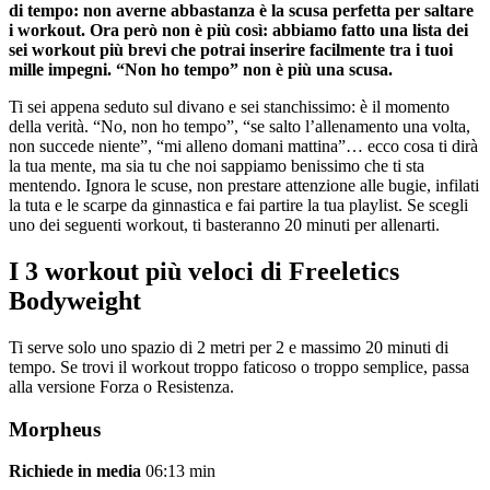
di tempo: non averne abbastanza è la scusa perfetta per saltare
i workout. Ora però non è più così: abbiamo fatto una lista dei
sei workout più brevi che potrai inserire facilmente tra i tuoi
mille impegni. “Non ho tempo” non è più una scusa.
Ti sei appena seduto sul divano e sei stanchissimo: è il momento
della verità. “No, non ho tempo”, “se salto l’allenamento una volta,
non succede niente”, “mi alleno domani mattina”… ecco cosa ti dirà
la tua mente, ma sia tu che noi sappiamo benissimo che ti sta
mentendo. Ignora le scuse, non prestare attenzione alle bugie, infilati
la tuta e le scarpe da ginnastica e fai partire la tua playlist. Se scegli
uno dei seguenti workout, ti basteranno 20 minuti per allenarti.
I 3 workout più veloci di Freeletics
Bodyweight
Ti serve solo uno spazio di 2 metri per 2 e massimo 20 minuti di
tempo. Se trovi il workout troppo faticoso o troppo semplice, passa
alla versione Forza o Resistenza.
Morpheus
Richiede in media
06:13 min