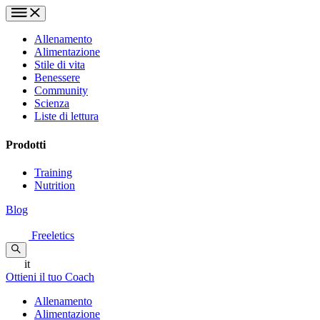
Allenamento
Alimentazione
Stile di vita
Benessere
Community
Scienza
Liste di lettura
Prodotti
Training
Nutrition
Blog
Freeletics
it
Ottieni il tuo Coach
Allenamento
Alimentazione