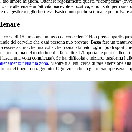
e il tuo umore migliora. Ottenere regolarmente questa “ricompensa” (ovve
lo che allenarsi è un’attività piacevole e positiva, e non solo per i suoi
re e a gestire meglio lo stress. Basteranno poche settimane per arrivare a
llenare
na corsa di 15 km come un lusso da concedersi? Non preoccuparti: questo
aturale del cervello che ogni persona può provare. Basta fare un tentativ
oi essere sicuro che una volta che ti sarai abituato, ogni tipo di sport c
e a meno, ma del modo in cui ti fa sentire. L’importante però è allenarti 
i lascia una volta completata). Se hai difficoltà a iniziare, trasforma l’a
 allenamento nella tua zona
. Mentre ti alleni, cerca di fare attenzione al
 fiero del traguardo raggiunto. Ogni volta che la guarderai ripenserai a