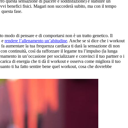
ro questa sensazione di piacere e soddisfazione) e stabilire un
 ovvi benefici fisici. Magari non succederà subito, ma con il tempo
 questa fase.
 modo di pensare e di comportarsi non è un tratto genetico. Il
o e
rendere l’allenamento un’abitudine
. Anche se si dice che i workout
he fa aumentare la tua frequenza cardiaca ti darà la sensazione di non
con continuità, così da rafforzare il legame tra l’impulso (la lunga
llenamento in un’occasione per socializzare e convinci il tuo partner o i
la carica di energia che ti dà il workout e osserva come migliora il tuo
 quanto ti ha fatto sentire bene quel workout, cosa che dovrebbe