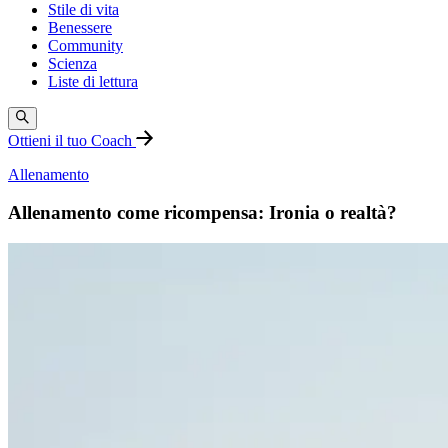
Stile di vita
Benessere
Community
Scienza
Liste di lettura
Ottieni il tuo Coach
Allenamento
Allenamento come ricompensa: Ironia o realtà?