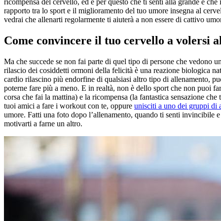
ricompensa del cervello, ed è per questo che ti senti alla grande e ch
rapporto tra lo sport e il miglioramento del tuo umore insegna al cervel
vedrai che allenarti regolarmente ti aiuterà a non essere di cattivo umo
Come convincere il tuo cervello a volersi a
Ma che succede se non fai parte di quel tipo di persone che vedono u
rilascio dei cosiddetti ormoni della felicità è una reazione biologica n
cardio rilascino più endorfine di qualsiasi altro tipo di allenamento, pu
poterne fare più a meno. E in realtà, non è dello sport che non puoi far
corsa che fai la mattina) e la ricompensa (la fantastica sensazione che t
tuoi amici a fare i workout con te, oppure
unisciti a uno dei gruppi di
umore. Fatti una foto dopo l’allenamento, quando ti senti invincibile e
motivarti a farne un altro.