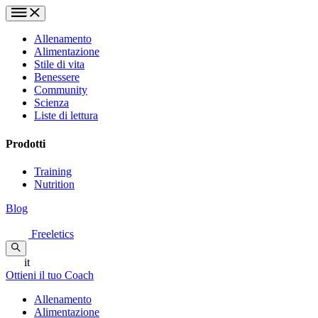
Allenamento
Alimentazione
Stile di vita
Benessere
Community
Scienza
Liste di lettura
Prodotti
Training
Nutrition
Blog
Freeletics
it
Ottieni il tuo Coach
Allenamento
Alimentazione