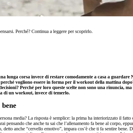
ensarsi. Perché? Continua a leggere per scoprirlo.
 una lunga corsa invece di restare comodamente a casa a guardare N
no perché vogliono essere in forma per il workout della mattina do
 decisioni? Perché per loro queste scelte non sono una rinuncia, m
ia di un workout, invece di temerlo.
e bene
rsona media? La risposta è semplice: la prima ha interiorizzato il fatto 
rai pensando che anche tu sai che l’allenamento fa bene al corpo, eppure
o, detto anche “cervello emotivo”, impara cos’è che ti fa sentire bene. D