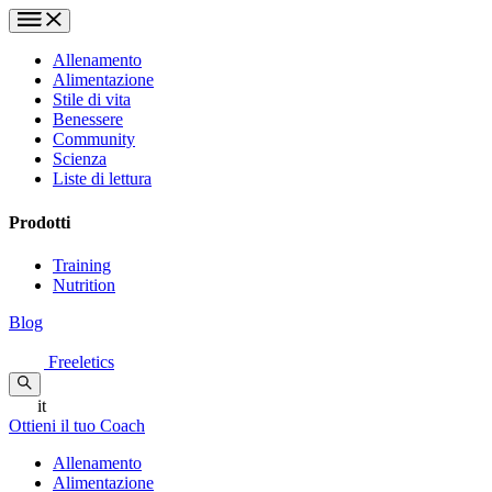
Allenamento
Alimentazione
Stile di vita
Benessere
Community
Scienza
Liste di lettura
Prodotti
Training
Nutrition
Blog
Freeletics
it
Ottieni il tuo Coach
Allenamento
Alimentazione