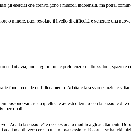
si gli esercizi che coinvolgono i muscoli indolenziti, ma potrai comunqu
giore o minore, puoi regolare il livello di difficoltà e generare una nuova
orno. Tuttavia, puoi aggiornare le preferenze su attrezzatura, spazio e 
 parte fondamentale dell'allenamento. Adattare la sessione anziché saltarl
tieni possono variare da quelli che avresti ottenuto con la sessione di work
ivi personali.
nuovo “Adatta la sessione” e deseleziona o modifica gli adattamenti. Do
li adattamenti, verrà creata una nuova sessione. Ricorda, se hai già inizia