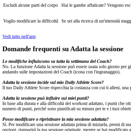
Escludi alcune parti del corpo
Hai le gambe affaticate? Vengono esclu
Voglio modificare la difficoltà
Se sei alla ricerca di un'intensità mag
Vedi tutto nell'app
Domande frequenti su Adatta la sessione
Le modifiche influiscono su tutta la settimana del Coach?
No. La funzione Adatta la sessione può essere usata solo giorno per gi
andando sulle impostazioni del Coach (icona con l'ingranaggio).
Adatta la sessione incide sul mio Daily Athlete Score?
Il tuo Daily Athlete Score rispecchia la costanza con cui ti alleni, una
Adatta la sessione può influire sui miei punti?
In base alla durata e alla difficoltà del workout adattato, i punti che ot
numero di punti, perché sono pianificati su misura per te e i tuoi obiett
Posso modificare o ripristinare la mia sessione adattata?
Sì. Per modificare una sessione adattata prima di iniziarla, premi di 
opzioni, riapparirà la tua sessione originale, mentre se hai modificato g