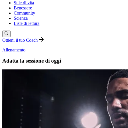
Stile di vita
Benessere
Community
Scienza
Liste di lettura
Ottieni il tuo Coach
Allenamento
Adatta la sessione di oggi