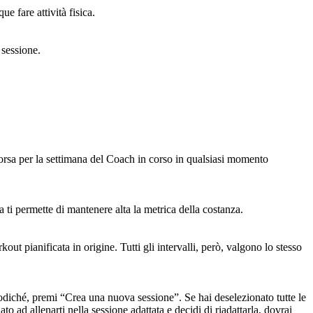
e fare attività fisica.
 sessione.
corsa per la settimana del Coach in corso in qualsiasi momento
a ti permette di mantenere alta la metrica della costanza.
out pianificata in origine. Tutti gli intervalli, però, valgono lo stesso
podiché, premi “Crea una nuova sessione”. Se hai deselezionato tutte le
to ad allenarti nella sessione adattata e decidi di riadattarla, dovrai