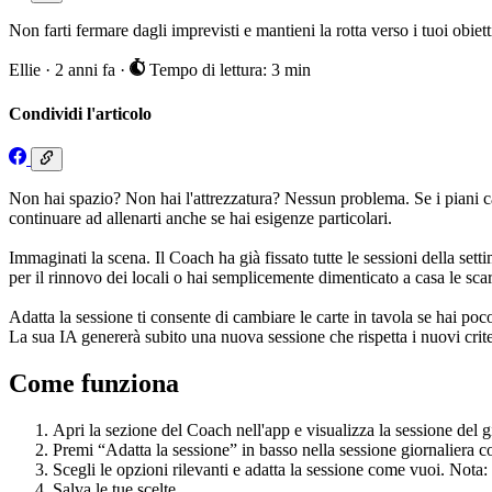
Non farti fermare dagli imprevisti e mantieni la rotta verso i tuoi obiet
Ellie
·
2 anni fa
·
Tempo di lettura: 3 min
Condividi l'articolo
Non hai spazio? Non hai l'attrezzatura? Nessun problema. Se i piani cam
continuare ad allenarti anche se hai esigenze particolari.
Immaginati la scena. Il Coach ha già fissato tutte le sessioni della sett
per il rinnovo dei locali o hai semplicemente dimenticato a casa le sca
Adatta la sessione ti consente di cambiare le carte in tavola se hai poc
La sua IA genererà subito una nuova sessione che rispetta i nuovi crit
Come funziona
Apri la sezione del Coach nell'app e visualizza la sessione del 
Premi “Adatta la sessione” in basso nella sessione giornaliera c
Scegli le opzioni rilevanti e adatta la sessione come vuoi. Nota
Salva le tue scelte