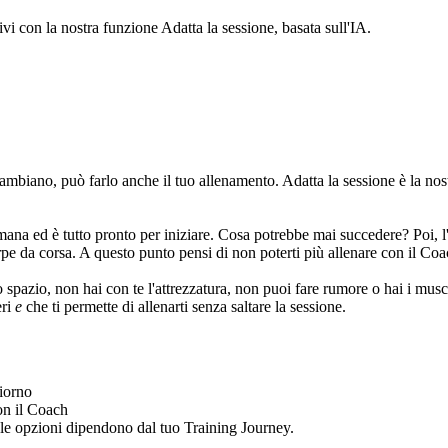
tivi con la nostra funzione Adatta la sessione, basata sull'IA.
biano, può farlo anche il tuo allenamento. Adatta la sessione è la nostra
imana ed è tutto pronto per iniziare. Cosa potrebbe mai succedere? Poi, l'
rpe da corsa. A questo punto pensi di non poterti più allenare con il Co
o spazio, non hai con te l'attrezzatura, non puoi fare rumore o hai i musco
eri
e
che ti permette di allenarti senza saltare la sessione.
giorno
on il Coach
: le opzioni dipendono dal tuo Training Journey.