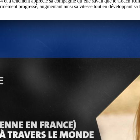
t a tellement apprécié sa compagnie qu’elle savait que le Coach Runni
normément progressé, augmentant ainsi sa vitesse tout en développant sa