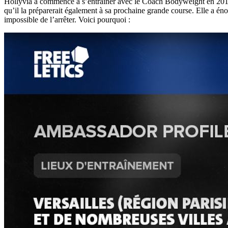
Hollyvia a commencé à s’entraîner avec le Coach Bodyweight en 2014 e
qu’il la préparerait également à sa prochaine grande course. Elle a é
impossible de l’arrêter. Voici pourquoi :