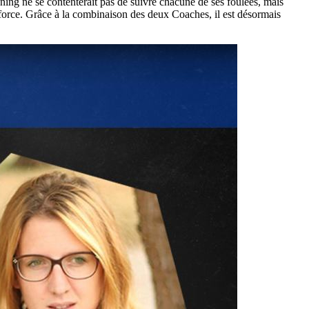
ng ne se contenterait pas de suivre chacune de ses foulées, mais
 force. Grâce à la combinaison des deux Coaches, il est désormais