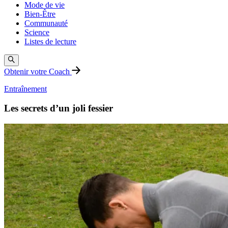
Mode de vie
Bien-Être
Communauté
Science
Listes de lecture
Obtenir votre Coach
Entraînement
Les secrets d’un joli fessier