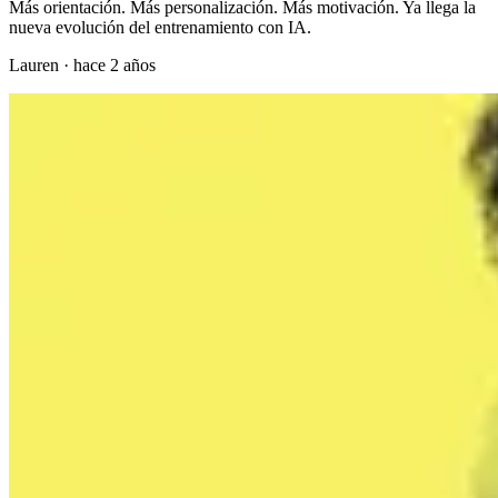
Más orientación. Más personalización. Más motivación. Ya llega la
nueva evolución del entrenamiento con IA.
Lauren
·
hace 2 años