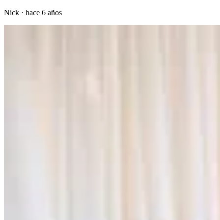
Nick
·
hace 6 años