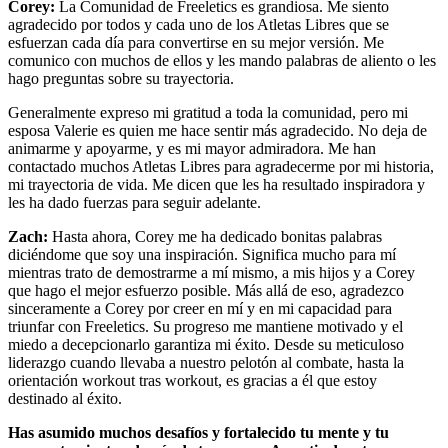
Corey:
La Comunidad de Freeletics es grandiosa. Me siento
agradecido por todos y cada uno de los Atletas Libres que se
esfuerzan cada día para convertirse en su mejor versión. Me
comunico con muchos de ellos y les mando palabras de aliento o les
hago preguntas sobre su trayectoria.
Generalmente expreso mi gratitud a toda la comunidad, pero mi
esposa Valerie es quien me hace sentir más agradecido. No deja de
animarme y apoyarme, y es mi mayor admiradora. Me han
contactado muchos Atletas Libres para agradecerme por mi historia,
mi trayectoria de vida. Me dicen que les ha resultado inspiradora y
les ha dado fuerzas para seguir adelante.
Zach:
Hasta ahora, Corey me ha dedicado bonitas palabras
diciéndome que soy una inspiración. Significa mucho para mí
mientras trato de demostrarme a mí mismo, a mis hijos y a Corey
que hago el mejor esfuerzo posible. Más allá de eso, agradezco
sinceramente a Corey por creer en mí y en mi capacidad para
triunfar con Freeletics. Su progreso me mantiene motivado y el
miedo a decepcionarlo garantiza mi éxito. Desde su meticuloso
liderazgo cuando llevaba a nuestro pelotón al combate, hasta la
orientación workout tras workout, es gracias a él que estoy
destinado al éxito.
Has asumido muchos desafíos y fortalecido tu mente y tu