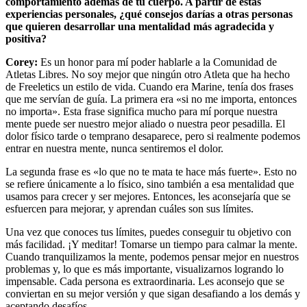
comportamiento además de tu cuerpo. A partir de estas
experiencias personales, ¿qué consejos darías a otras personas
que quieren desarrollar una mentalidad más agradecida y
positiva?
Corey:
Es un honor para mí poder hablarle a la Comunidad de
Atletas Libres. No soy mejor que ningún otro Atleta que ha hecho
de Freeletics un estilo de vida. Cuando era Marine, tenía dos frases
que me servían de guía. La primera era «si no me importa, entonces
no importa». Esta frase significa mucho para mí porque nuestra
mente puede ser nuestro mejor aliado o nuestra peor pesadilla. El
dolor físico tarde o temprano desaparece, pero si realmente podemos
entrar en nuestra mente, nunca sentiremos el dolor.
La segunda frase es «lo que no te mata te hace más fuerte». Esto no
se refiere únicamente a lo físico, sino también a esa mentalidad que
usamos para crecer y ser mejores. Entonces, les aconsejaría que se
esfuercen para mejorar, y aprendan cuáles son sus límites.
Una vez que conoces tus límites, puedes conseguir tu objetivo con
más facilidad. ¡Y meditar! Tomarse un tiempo para calmar la mente.
Cuando tranquilizamos la mente, podemos pensar mejor en nuestros
problemas y, lo que es más importante, visualizarnos logrando lo
impensable. Cada persona es extraordinaria. Les aconsejo que se
conviertan en su mejor versión y que sigan desafiando a los demás y
aceptando desafíos.