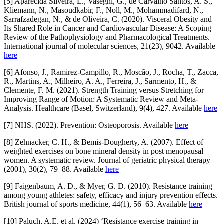
[5] Aparecida Silveira, E., Vaseghi, G., de Carvalho Santos, A. S.,
Kliemann, N., Masoudkabir, F., Noll, M., Mohammadifard, N.,
Sarrafzadegan, N., & de Oliveira, C. (2020). Visceral Obesity and
Its Shared Role in Cancer and Cardiovascular Disease: A Scoping
Review of the Pathophysiology and Pharmacological Treatments.
International journal of molecular sciences, 21(23), 9042. Available
here
[6] Afonso, J., Ramirez-Campillo, R., Moscão, J., Rocha, T., Zacca,
R., Martins, A., Milheiro, A. A., Ferreira, J., Sarmento, H., &
Clemente, F. M. (2021). Strength Training versus Stretching for
Improving Range of Motion: A Systematic Review and Meta-
Analysis. Healthcare (Basel, Switzerland), 9(4), 427. Available
here
[7] NHS. (2022). Prevention: Osteoporosis. Available
here
[8] Zehnacker, C. H., & Bemis-Dougherty, A. (2007). Effect of
weighted exercises on bone mineral density in post menopausal
women. A systematic review. Journal of geriatric physical therapy
(2001), 30(2), 79–88. Available
here
[9] Faigenbaum, A. D., & Myer, G. D. (2010). Resistance training
among young athletes: safety, efficacy and injury prevention effects.
British journal of sports medicine, 44(1), 56–63. Available
here
[10] Paluch, A.E. et al. (2024) ‘Resistance exercise training in