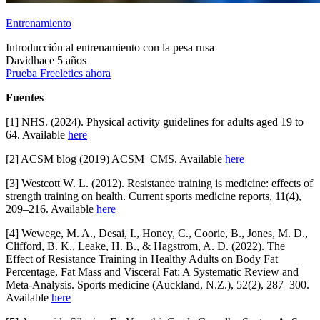
Entrenamiento
Introducción al entrenamiento con la pesa rusa
David
hace 5 años
Prueba Freeletics ahora
Fuentes
[1] NHS. (2024). Physical activity guidelines for adults aged 19 to
64. Available
here
[2] ACSM blog (2019) ACSM_CMS. Available
here
[3] Westcott W. L. (2012). Resistance training is medicine: effects of
strength training on health. Current sports medicine reports, 11(4),
209–216. Available
here
[4] Wewege, M. A., Desai, I., Honey, C., Coorie, B., Jones, M. D.,
Clifford, B. K., Leake, H. B., & Hagstrom, A. D. (2022). The
Effect of Resistance Training in Healthy Adults on Body Fat
Percentage, Fat Mass and Visceral Fat: A Systematic Review and
Meta-Analysis. Sports medicine (Auckland, N.Z.), 52(2), 287–300.
Available
here