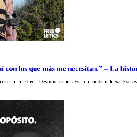
í con los que más me necesitan.” – La histo
Pero esto no le frena. Descubre cómo Javier, un bombero de San Franci