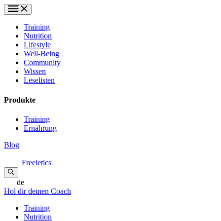
Training
Nutrition
Lifestyle
Well-Being
Community
Wissen
Leselisten
Produkte
Training
Ernährung
Blog
Freeletics
de
Hol dir deinen Coach
Training
Nutrition